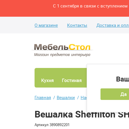
С 1 сентября в связи с вступление
О магазине
Контакты
Доставка и опл
Ваш
Кухня
Гостиная
Ванная
Спаль
Да
Главная
Вешалки
Настенные вешалки
Вешалка Sheffilton 
Артикул
3890892201