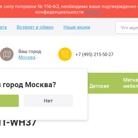
м в силу поправки № 156-ФЗ, необходимо ваше подтверждение 
конфиденциальности
здесь>>
ата
Возврат и обмен
Наши акции
Ваш город:
+7 (495) 215-50-27
Москва
Домашний
Мягка
 город Москва?
ня
кабинет
Прихожая
Детская
мебел
Нет
Вешалка Sheffilton SHT-WH37
SHT-WH37