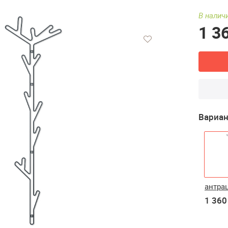
В наличи
1 3
Вариан
антра
1 360