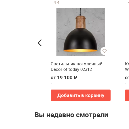
4.4
исное
Светильник потолочный
К
RABIX)
Decor of today 02312
W
ht) EX-540
 ₽
от 19 100 ₽
о
ть в корзину
Добавить в корзину
Вы недавно смотрели