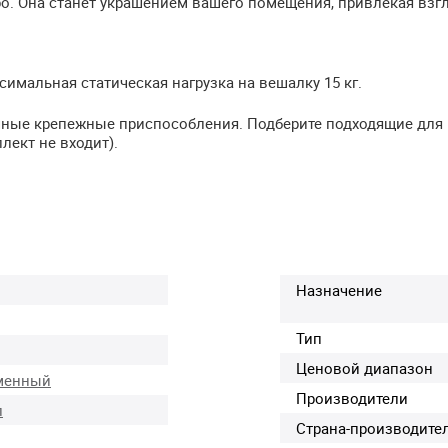
ро. Она станет украшением вашего помещения, привлекая взг
имальная статическая нагрузка на вешалку 15 кг.
ичные крепежные приспособления. Подберите подходящие для
лект не входит).
Назначение
Тип
Ценовой диапазон
менный
Производители
л
Страна-производите