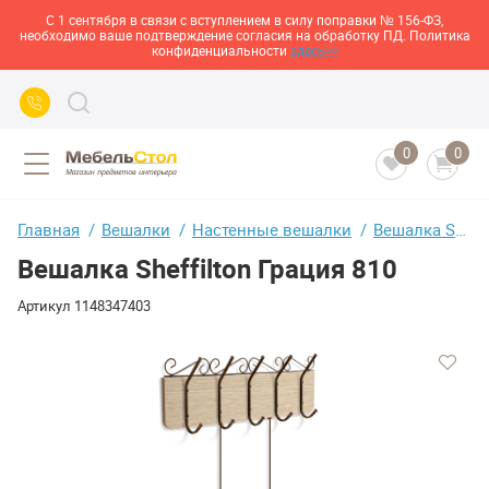
С 1 сентября в связи с вступлением в силу поправки № 156-ФЗ,
необходимо ваше подтверждение согласия на обработку ПД. Политика
конфиденциальности
здесь>>
0
0
Главная
Вешалки
Настенные вешалки
Вешалка Sheffilton Грация 810
Вешалка Sheffilton Грация 810
Артикул
1148347403