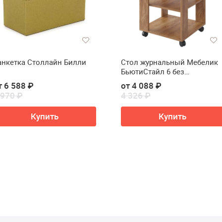
анкетка Столлайн Билли
Стол журнальный Мебелик
БьютиСтайл 6 без
стекла(Стол журнальный
т 6 588 ₽
от 4 088 ₽
Мебелик BeautyStyle 6 без
 970 ₽
4 326 ₽
стекла)
Купить
Купить