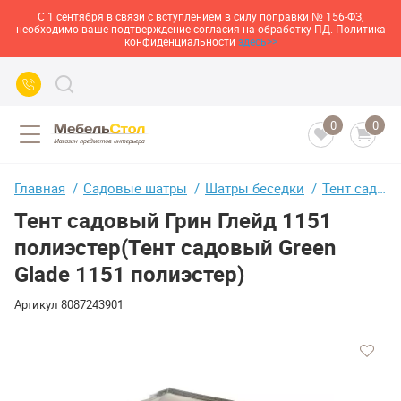
С 1 сентября в связи с вступлением в силу поправки № 156-ФЗ,
необходимо ваше подтверждение согласия на обработку ПД. Политика
конфиденциальности
здесь>>
0
0
Главная
Садовые шатры
Шатры беседки
Тент садовый Грин Глейд 1151 полиэстер(Тент садовый Green Glade 1151 полиэстер)
Тент садовый Грин Глейд 1151
полиэстер(Тент садовый Green
Glade 1151 полиэстер)
Артикул
8087243901