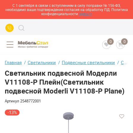
С 1 сентября в связи с вступлением в силу поправки № 156-ФЗ,
необходимо ваше подтверждение согласия на обработку ПД. Политика
конфиденциальности
здесь>>
0
0
Главная
Светильники
Подвесные cветильники
Светильник подвесной Модерли V11108-P Плейн(Светильник подвесной Moderli V11108-P Plane)
Светильник подвесной Модерли
V11108-P Плейн(Светильник
подвесной Moderli V11108-P Plane)
Артикул
2548772001
-13%