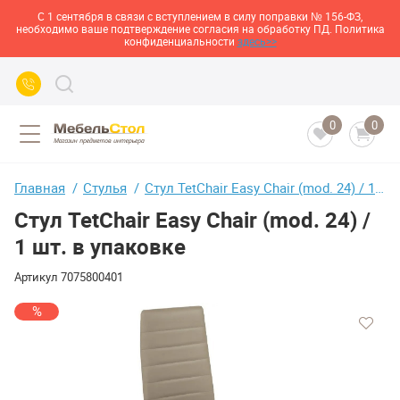
С 1 сентября в связи с вступлением в силу поправки № 156-ФЗ,
необходимо ваше подтверждение согласия на обработку ПД. Политика
конфиденциальности
здесь>>
0
0
Главная
Стулья
Стул TetChair Easy Chair (mod. 24) / 1 шт. в упаковке
Стул TetChair Easy Chair (mod. 24) /
1 шт. в упаковке
Артикул
7075800401
%