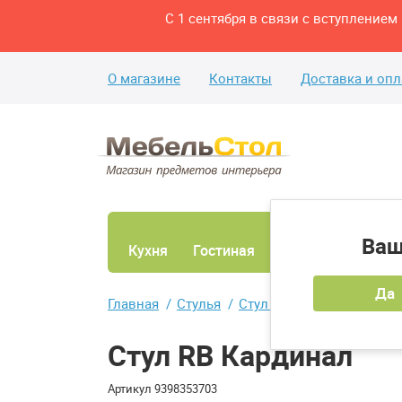
С 1 сентября в связи с вступление
О магазине
Контакты
Доставка и опл
Ваш
Кухня
Гостиная
Ванная
Спаль
Да
Главная
Стулья
Стул RB Кардинал
Стул RB Кардинал
Артикул
9398353703