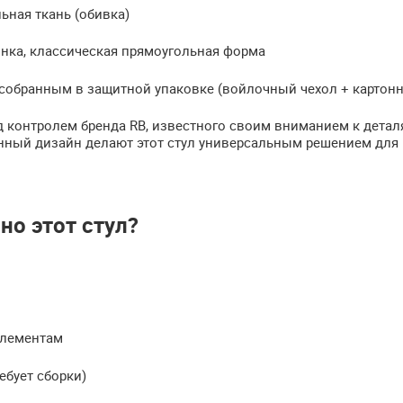
ьная ткань (обивка)
инка, классическая прямоугольная форма
собранным в защитной упаковке (войлочный чехол + картонн
д контролем бренда RB, известного своим вниманием к дета
нный дизайн делают этот стул универсальным решением для 
но этот стул?
элементам
ебует сборки)