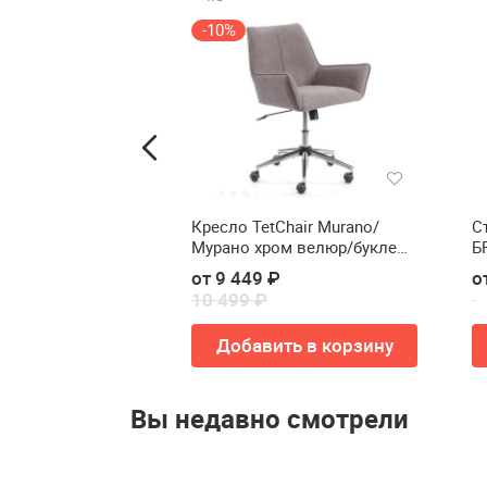
-10%
lton SHT-ST29/S64
Кресло TetChair Murano/
С
Мурано хром велюр/букле
Б
(HYP) (У) бежевый
1
от 9 449 ₽
о
10 499 ₽
Купить
Добавить в корзину
Вы недавно смотрели