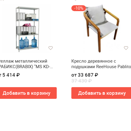
-10%
теллаж металлический
Кресло деревянное с
РАБИКС(BRABIX) "MS KD-
подушками ReeHouse Pablit
85/40/70-4"
т 5 414 ₽
от 33 687 ₽
37 430 ₽
Добавить в корзину
Добавить в корзину