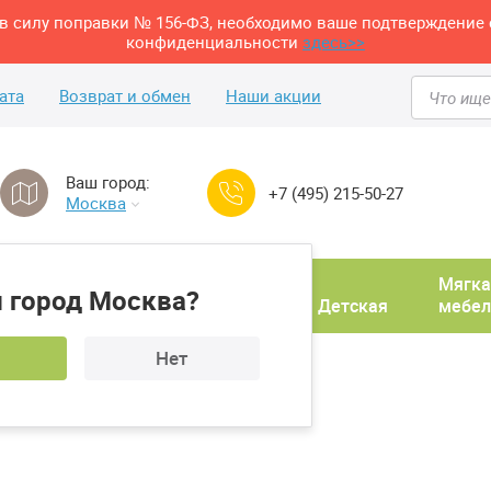
м в силу поправки № 156-ФЗ, необходимо ваше подтверждение 
конфиденциальности
здесь>>
ата
Возврат и обмен
Наши акции
Ваш город:
+7 (495) 215-50-27
Москва
Домашний
Мягка
 город Москва?
ня
кабинет
Прихожая
Детская
мебел
Нет