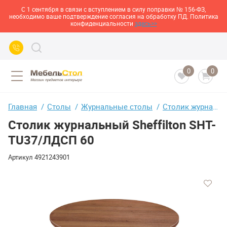
С 1 сентября в связи с вступлением в силу поправки № 156-ФЗ,
необходимо ваше подтверждение согласия на обработку ПД. Политика
конфиденциальности
здесь>>
0
0
Главная
Столы
Журнальные столы
Столик журнальный Sheffilton SHT-TU37/ЛДСП 60
Столик журнальный Sheffilton SHT-
TU37/ЛДСП 60
Артикул
4921243901