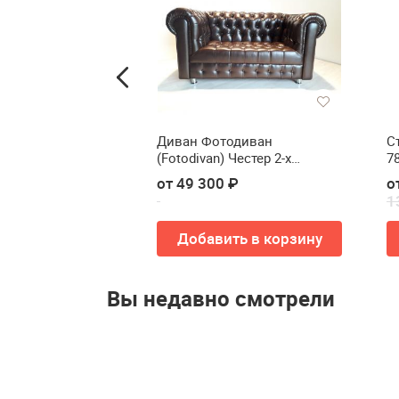
К Фиеста 1400
Диван Фотодиван
С
(Fotodivan) Честер 2-х
7
местный сиденье каретка
 ₽
от 49 300 ₽
о
1
ть в корзину
Добавить в корзину
Вы недавно смотрели