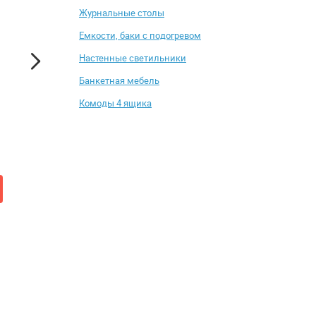
Журнальные столы
Емкости, баки с подогревом
Настенные cветильники
Банкетная мебель
Комоды 4 ящика
Кровать с ящиками СВК
Обувница Leset Ко
Камелия 1600 + две тумбы
от 22 753 ₽
от 1 512 ₽
23 988 ₽
1 650 ₽
Купить
Купить