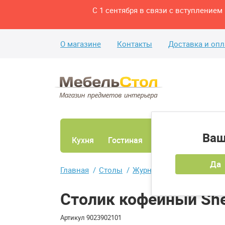
С 1 сентября в связи с вступление
О магазине
Контакты
Доставка и опл
Ваш
Кухня
Гостиная
Ванная
Спаль
Да
Главная
Столы
Журнальные столы
Сто
Столик кофейный Shef
Артикул
9023902101