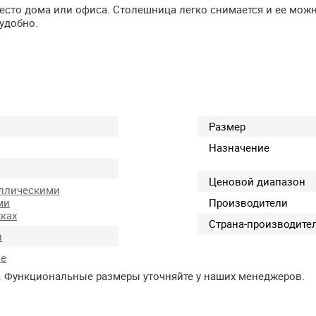
место дома или офиса. Столешница легко снимается и ее мож
 удобно.
Размер
Назначение
Ценовой диапазон
ллическими
ми
Производители
ках
Страна-производите
л
ые
. Функциональные размеры уточняйте у наших менеджеров.