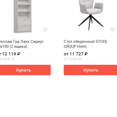
теллаж Гуд Лакк Сириус
Стул обеденный STOOL
8х190 (2 ящика)
GROUP Helm
т 12 119 ₽
от 11 727 ₽
3 999 ₽
17 290 ₽
Купить
Купить