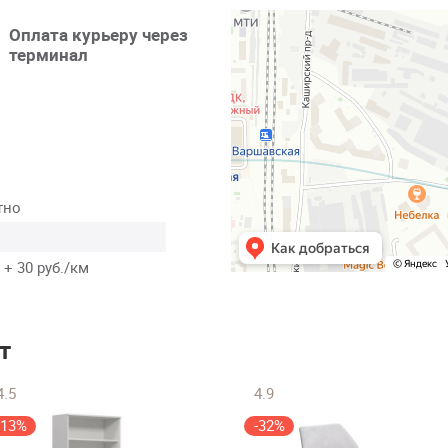
Оплата курьеру через
терминал
тно
 + 30 руб./км
т
4.5
4.9
-13%
-32%