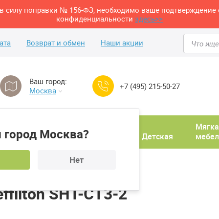
м в силу поправки № 156-ФЗ, необходимо ваше подтверждение 
конфиденциальности
здесь>>
ата
Возврат и обмен
Наши акции
Ваш город:
+7 (495) 215-50-27
Москва
Домашний
Мягка
 город Москва?
ня
кабинет
Прихожая
Детская
мебел
Нет
лик кофейный Sheffilton SHT-CT3-2
filton SHT-CT3-2