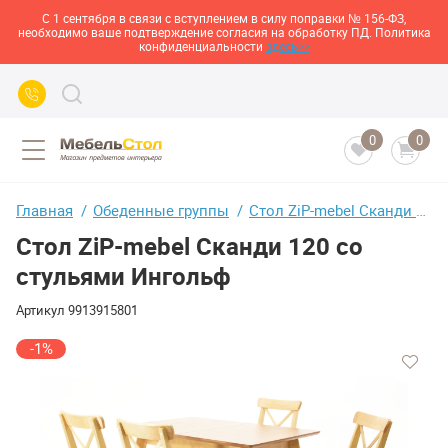
С 1 сентября в связи с вступлением в силу поправки № 156-ФЗ,
необходимо ваше подтверждение согласия на обработку ПД. Политика
конфиденциальности
здесь>>
0
0
Главная
Обеденные группы
Стол ZiP-mebel Сканди 120 со стульями Ингольф
Стол ZiP-mebel Сканди 120 со
стульями Ингольф
Артикул
9913915801
-1%