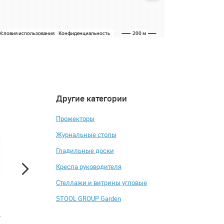
Другие категории
4.2
4.3
Прожекторы
Журнальные столы
Гладильные доски
Кресла руководителя
Стеллажи и витрины угловые
STOOL GROUP Garden
Шкаф высокий со стеклом
Топпер Лонакс Ре
Norden WN.712 правый
Мемори Кокос 5 90
см(ТОППЕР LONAX