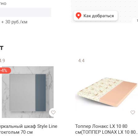
тно
 + 30 руб./км
т
4.9
4.4
-4%
еркальный шкаф Style Line
Топпер Лонакс LX 10 80
токгольм 70 см
см(ТОППЕР LONAX LX 10 80
см)