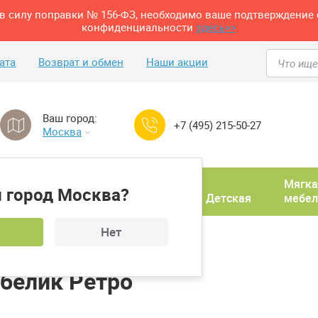
м в силу поправки № 156-ФЗ, необходимо ваше подтверждение 
конфиденциальности
здесь>>
ата
Возврат и обмен
Наши акции
Ваш город:
+7 (495) 215-50-27
Москва
Домашний
Мягка
 город Москва?
ня
кабинет
Прихожая
Детская
мебел
Нет
ол журнальный Мебелик Ретро
белик Ретро