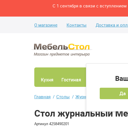
С 1 сентября в связи с вступление
О магазине
Контакты
Доставка и опл
Ваш
Кухня
Гостиная
Ванная
Спаль
Да
Главная
Столы
Журнальные столы
Ст
Стол журнальный Ме
Артикул
4258490201