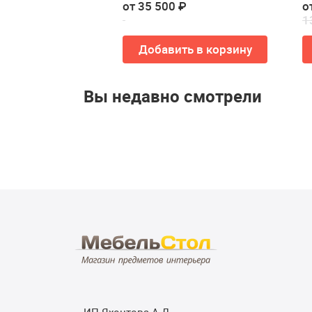
 ₽
от 35 500 ₽
о
1
Купить
Добавить в корзину
Вы недавно смотрели