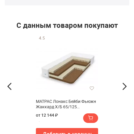
С данным товаром покупают
4.5
МАТРАС Лонакс Бейби Фьюжн
Жаккард Х/Б 65/125
см(МАТРАС LONAX BABY
от 12 144 ₽
FUSION Жаккард Х/Б 65/125
см)
Добавить в корзину