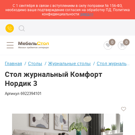
С 1 сентября в связи с вступлением в силу поправки № 156-ФЗ,
необходимо ваше подтверждение согласия на обработку ПД. Политика
конфиденциальности
здесь>>
0
0
Главная
Столы
Журнальные столы
Стол журнальный Комфорт Нордик 3
Стол журнальный Комфорт
Нордик 3
Артикул
6922394101