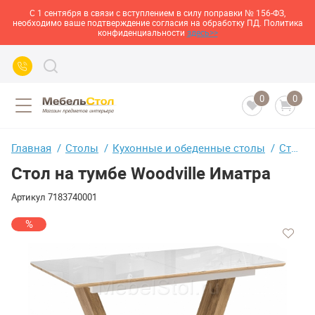
С 1 сентября в связи с вступлением в силу поправки № 156-ФЗ,
необходимо ваше подтверждение согласия на обработку ПД. Политика
конфиденциальности
здесь>>
0
0
Главная
Столы
Кухонные и обеденные столы
Стол на тумбе Woodville Иматра
Стол на тумбе Woodville Иматра
Артикул
7183740001
%