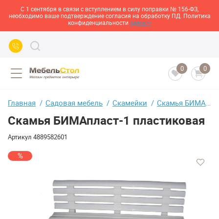
С 1 сентября в связи с вступлением в силу поправки № 156-ФЗ,
необходимо ваше подтверждение согласия на обработку ПД. Политика
конфиденциальности
здесь>>
0
0
Главная
Садовая мебель
Скамейки
Скамья БИМАпласт-1 пластиковая
Скамья БИМАпласт-1 пластиковая
Артикул
4889582601
%