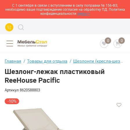
С 1 сентября в связи с вступлением в силу поправки № 156-ФЗ,
необходимо ваше подтверждение согласия на обработку ПД. Политика
конфиденциальности
здесь>>
0
0
Главная
Товары для отдыха
Шезлонги (кресла-шезлонги)
Шезлонг-лежак пластиковый
ReeHouse Pacific
Артикул
8620588803
-10%