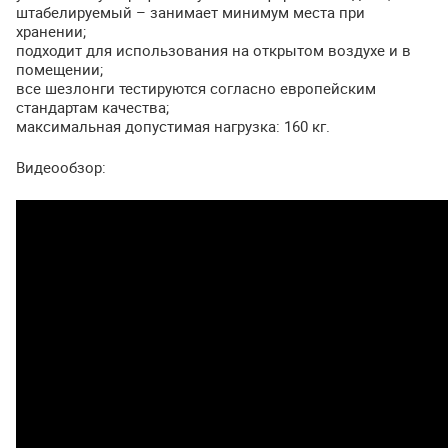
штабелируемый – занимает минимум места при
хранении;
подходит для использования на открытом воздухе и в
помещении;
все шезлонги тестируются согласно европейским
стандартам качества;
максимальная допустимая нагрузка: 160 кг.
Видеообзор: