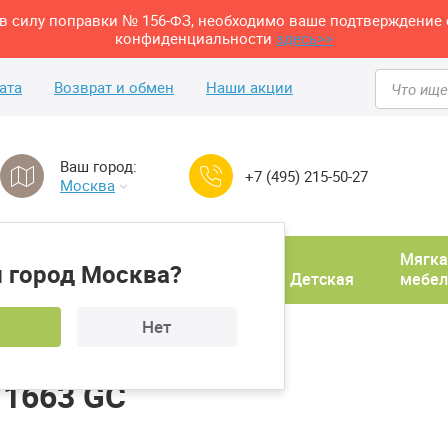
м в силу поправки № 156-ФЗ, необходимо ваше подтверждение 
конфиденциальности
здесь>>
ата
Возврат и обмен
Наши акции
Ваш город:
+7 (495) 215-50-27
Москва
Домашний
Мягка
 город Москва?
ня
кабинет
Прихожая
Детская
мебел
Нет
ол журнальный RB 1663 GC
 1663 GC