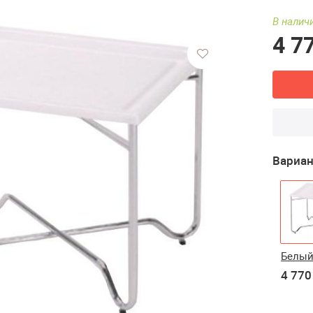
В наличи
4 7
Вариан
Белы
4 770