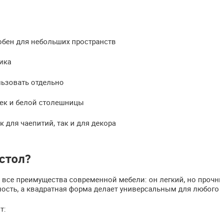
обен для небольших пространств
ика
льзовать отдельно
ек и белой столешницы
к для чаепитий, так и для декора
стол?
е все преимущества современной мебели: он легкий, но проч
сть, а квадратная форма делает универсальным для любого 
т: