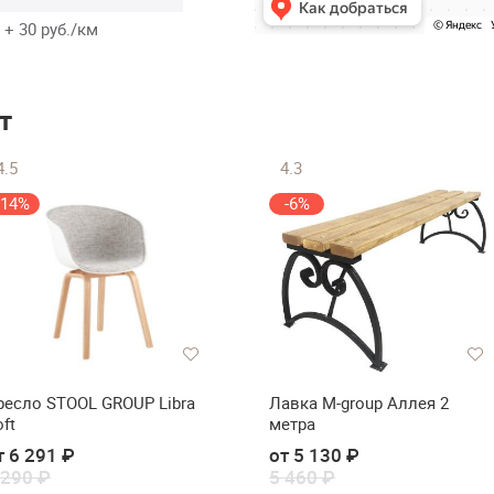
 + 30 руб./км
т
4.5
4.3
-14%
-6%
ресло STOOL GROUP Libra
Лавка M-group Аллея 2
ft
метра
т 6 291 ₽
от 5 130 ₽
 290 ₽
5 460 ₽