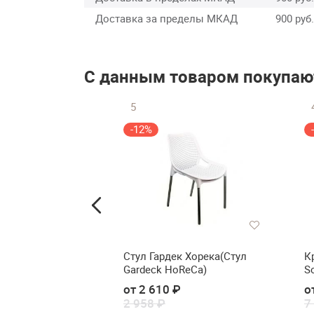
Доставка за пределы МКАД
900 руб.
С данным товаром покупаю
5
-12%
ураж Парма Нео
Стул Гардек Хорека(Стул
К
Gardeck HoReCa)
So
от 2 610 ₽
о
2 958 ₽
7