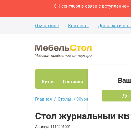
С 1 сентября в связи с вступление
О магазине
Контакты
Доставка и опл
Ваш
Кухня
Гостиная
Ванная
Спаль
Да
Главная
Столы
Журнальные столы
Ст
Стол журнальный RB
Артикул
1116201001