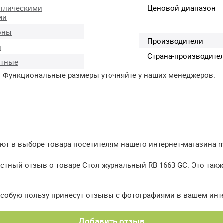
ллическими
Ценовой диапазон
ми
оны
Производители
л
Страна-производите
атные
. Функциональные размеры уточняйте у наших менеджеров.
т в выборе товара посетителям нашего интернет-магазина meb
естный отзыв о товаре Стол журнальный RB 1663 GC. Это так
Особую пользу принесут отзывы с фотографиями в вашем инт
Добавить отзыв