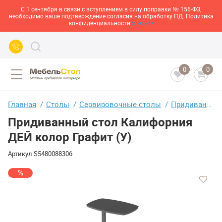
С 1 сентября в связи с вступлением в силу поправки № 156-ФЗ,
необходимо ваше подтверждение согласия на обработку ПД. Политика
конфиденциальности
здесь>>
0
0
Главная
Столы
Сервировочные столы
Придиванный стол Калифорния ДЕЙ колор Графит (У)
Придиванный стол Калифорния
ДЕЙ колор Графит (У)
Артикул
S5480088306
%