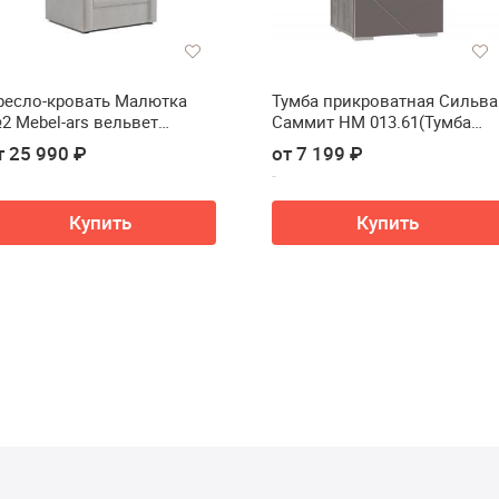
ресло-кровать Малютка
Тумба прикроватная Сильва
2 Mebel-ars вельвет
Саммит НМ 013.61(Тумба
архат)
прикроватная Сильва
т 25 990 ₽
от 7 199 ₽
Summit НМ 013.61)
Купить
Купить