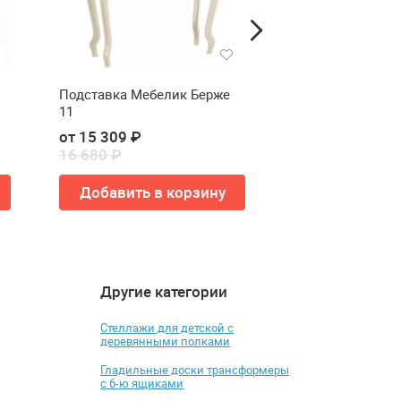
Подставка Мебелик Берже
Подставка Мебе
11
16
от 15 309 ₽
16 680 ₽
Добавить в корзину
Другие категории
4.3
4.2
-2%
Стеллажи для детской с
деревянными полками
Гладильные доски трансформеры
с 6-ю ящиками