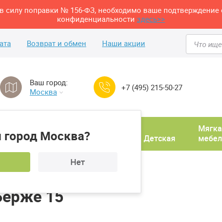
м в силу поправки № 156-ФЗ, необходимо ваше подтверждение 
конфиденциальности
здесь>>
ата
Возврат и обмен
Наши акции
Ваш город:
+7 (495) 215-50-27
Москва
Домашний
Мягка
 город Москва?
ня
кабинет
Прихожая
Детская
мебел
Нет
рже 15
Берже 15