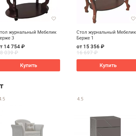
тол журнальный Мебелик
Стол журнальный Мебелик
ерже 3
Берже 1
т 14 754 ₽
от 15 356 ₽
8 039 ₽
16 697 ₽
Купить
Купить
т
4.5
4.5