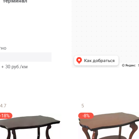
терминал
тно
 + 30 руб./км
4.7
5
-18%
-8%