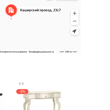
4.4
4.7
-8%