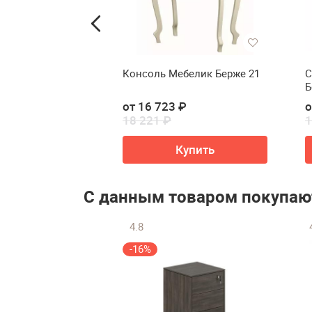
ебелик Берже 26
Консоль Мебелик Берже 21
С
Б
от 16 723 ₽
о
18 221 ₽
1
упить
Купить
С данным товаром покупаю
4.8
-16%