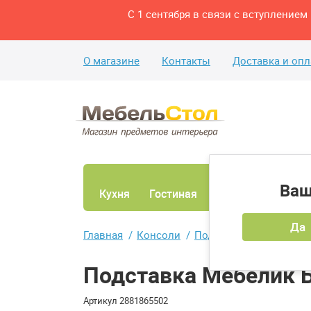
С 1 сентября в связи с вступление
О магазине
Контакты
Доставка и опл
Ваш
Кухня
Гостиная
Ванная
Спаль
Да
Главная
Консоли
Подставка Мебелик Бе
Подставка Мебелик 
Артикул
2881865502