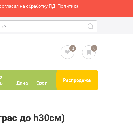
согласия на обработку ПД. Политика
0
0
я
Распродажа
ь
Дача
Свет
рас до h30см)