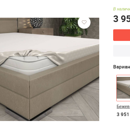
В наличи
3 9
Вариан
Беже
3 951