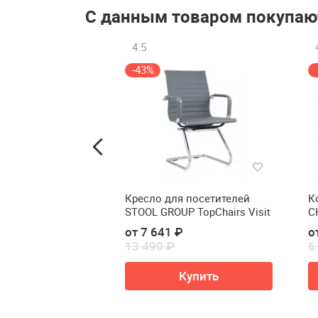
С данным товаром покупаю
4.5
-43%
для обуви RB
Кресло для посетителей
К
STOOL GROUP TopChairs Visit
С
от 7 641 ₽
о
13 490 ₽
6
ть в корзину
Купить