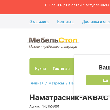
С 1 сентября в связи с вступление
О магазине
Контакты
Доставка и опл
Ваш
Кухня
Гостиная
Ванная
Спаль
Да
Главная
Матрасы
Наматрасники
Намат
Наматрасник-АКВАСТ
Артикул
1459569001