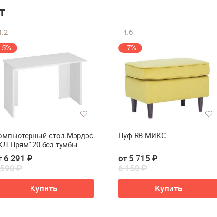
т
4.2
4.6
-5%
-7%
омпьютерный стол Мэрдэс
Пуф RB МИКС
КЛ-Прям120 без тумбы
т 6 291 ₽
от 5 715 ₽
 590 ₽
6 150 ₽
Купить
Купить