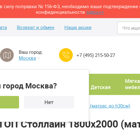
м в силу поправки № 156-ФЗ, необходимо ваше подтверждение 
конфиденциальности
здесь>>
ата
Возврат и обмен
Наши акции
Ваш город:
+7 (495) 215-50-27
Москва
Домашний
Мягка
 город Москва?
ня
кабинет
Прихожая
Детская
мебел
Нет
расник-АКВАСТОП Столлайн 1800х2000 (матрас до h30см)
ОП Столлайн 1800х2000 (мат