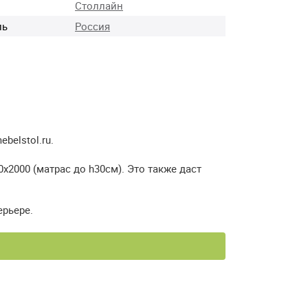
Столлайн
ль
Россия
elstol.ru.
2000 (матрас до h30см). Это также даст
ерьере.