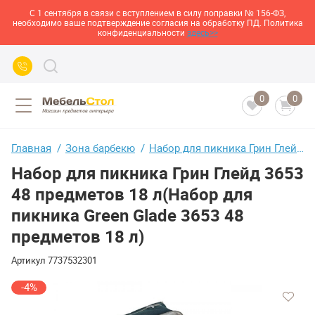
С 1 сентября в связи с вступлением в силу поправки № 156-ФЗ,
необходимо ваше подтверждение согласия на обработку ПД. Политика
конфиденциальности
здесь>>
0
0
Главная
Зона барбекю
Набор для пикника Грин Глейд 3653 48 предметов 18 л(Набор для пикника Green Glade 3653 48 предметов 18 л)
Набор для пикника Грин Глейд 3653
48 предметов 18 л(Набор для
пикника Green Glade 3653 48
предметов 18 л)
Артикул
7737532301
-4%