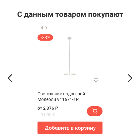
С данным товаром покупают
4.6
-23%
Светильник подвесной
Модерли V11571-1P
Скрумбел(Светильник
от 2 376 ₽
подвесной Moderli V11571-1P
3 090 ₽
Scrumbel)
Добавить в корзину