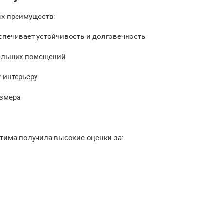
ых преимуществ:
спечивает устойчивость и долговечность
ольших помещений
 интерьеру
азмера
птима получила высокие оценки за: