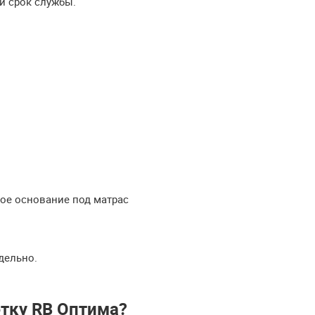
й срок службы.
тое основание под матрас
дельно.
тку RB Оптима?