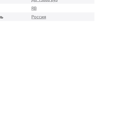
RB
ль
Россия