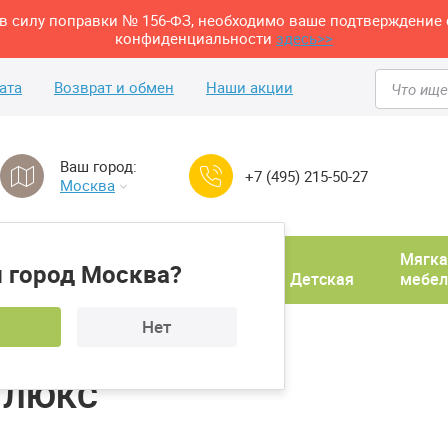
м в силу поправки № 156-ФЗ, необходимо ваше подтверждение 
конфиденциальности
здесь>>
ата
Возврат и обмен
Наши акции
Ваш город:
+7 (495) 215-50-27
Москва
Домашний
Мягка
 город Москва?
ня
кабинет
Прихожая
Детская
мебел
Нет
Кушетка RB ОПТИМА ЛЮКС
А ЛЮКС