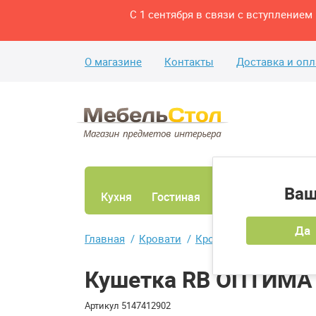
С 1 сентября в связи с вступление
О магазине
Контакты
Доставка и опл
Ваш
Кухня
Гостиная
Ванная
Спаль
Да
Главная
Кровати
Кровати односпальные
Кушетка RB ОПТИМ
Артикул
5147412902