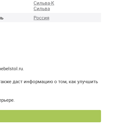
Сильва-К
Сильва
ль
Россия
elstol.ru.
также даст информацию о том, как улучшить
ерьере.