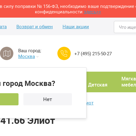
м в силу поправки № 156-ФЗ, необходимо ваше подтверждение 
конфиденциальности
здесь>>
ата
Возврат и обмен
Наши акции
Ваш город:
+7 (495) 215-50-27
Москва
Домашний
Мягка
 город Москва?
ня
кабинет
Прихожая
Детская
мебел
Нет
ровати
Кровать Сильва НМ 041.66 Элиот
41.66 Элиот