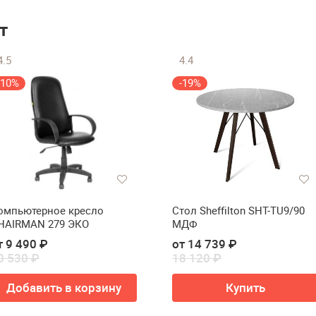
т
4.5
4.4
-10%
-19%
омпьютерное кресло
Стол Sheffilton SHT-TU9/90
HAIRMAN 279 ЭКО
МДФ
т 9 490 ₽
от 14 739 ₽
0 530 ₽
18 120 ₽
Добавить в корзину
Купить