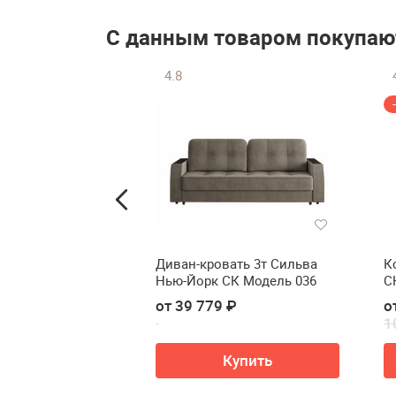
С данным товаром покупаю
4.8
мпьютерное
Диван-кровать 3т Сильва
К
ндерИкс3 Изи
Нью-Йорк СК Модель 036
C
о компьютерное
 ₽
от 39 779 ₽
о
underX3 EAZE
1
ть в корзину
Купить