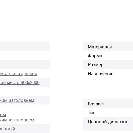
Материалы
Форма
Размер
етается отдельно
Назначение
ое место 900х2000
ким изголовьем
Возраст
Тип
ком
ким изголовьем
Ценовой диапазон
менный