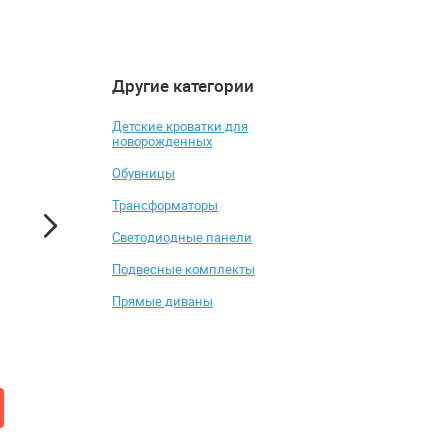
Другие категории
5
4.2
Детские кроватки для
новорожденных
Обувницы
Трансформаторы
Светодиодные панели
Подвесные комплекты
Шкаф высокий Norden
Компьютерное кре
Прямые диваны
SG.812 левый (две двери)
Эверпроф(Everprof
Лотус(Lotus) S4
от 11 835 ₽
от 20 115 ₽
Добавить в корзину
Купить