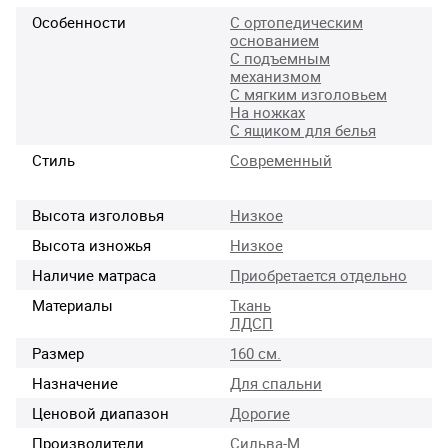
Особенности
С ортопедическим
основанием
С подъемным
механизмом
С мягким изголовьем
На ножках
С ящиком для белья
Стиль
Современный
Высота изголовья
Низкое
Высота изножья
Низкое
Наличие матраса
Приобретается отдельно
Материалы
Ткань
ЛДСП
Размер
160 см.
Назначение
Для спальни
Ценовой диапазон
Дорогие
Производители
Сильва-М