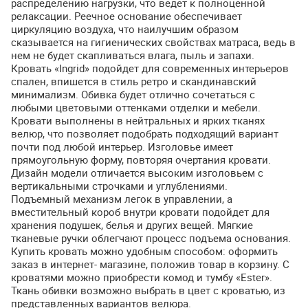
распределению нагрузки, что ведет к полноценной
релаксации. Реечное основание обеспечивает
циркуляцию воздуха, что наилучшим образом
сказывается на гигиенических свойствах матраса, ведь в
нем не будет скапливаться влага, пыль и запахи.
Кровать «Ingrid» подойдет для современных интерьеров
спален, впишется в стиль ретро и скандинавский
минимализм. Обивка будет отлично сочетаться с
любыми цветовыми оттенками отделки и мебели.
Кровати выполнены в нейтральных и ярких тканях
велюр, что позволяет подобрать подходящий вариант
почти под любой интерьер. Изголовье имеет
прямоугольную форму, повторяя очертания кровати.
Дизайн модели отличается высоким изголовьем с
вертикальными строчками и углублениями.
Подъемный механизм легок в управлении, а
вместительный короб внутри кровати подойдет для
хранения подушек, белья и других вещей. Мягкие
тканевые ручки облегчают процесс подъема основания.
Купить кровать можно удобным способом: оформить
заказ в интернет- магазине, положив товар в корзину. С
кроватями можно приобрести комод и тумбу «Ester».
Ткань обивки возможно выбрать в цвет с кроватью, из
представленных вариантов велюра.