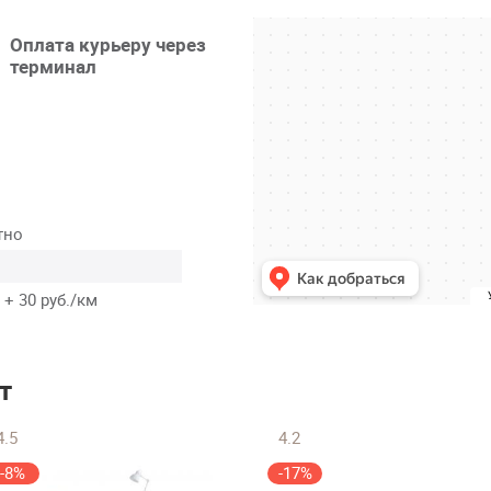
Оплата курьеру через
терминал
тно
 + 30 руб./км
т
4.5
4.2
-8%
-17%