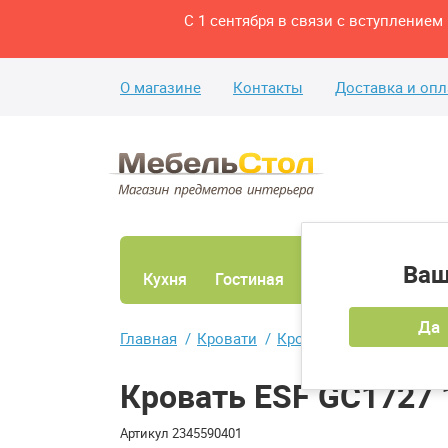
С 1 сентября в связи с вступление
О магазине
Контакты
Доставка и опл
Ваш
Кухня
Гостиная
Ванная
Спаль
Да
Главная
Кровати
Кровати двуспальные
Кровать ESF GC1727 
Артикул
2345590401