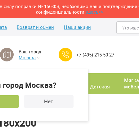
м в силу поправки № 156-ФЗ, необходимо ваше подтверждение 
конфиденциальности
здесь>>
ата
Возврат и обмен
Наши акции
Ваш город:
+7 (495) 215-50-27
Москва
Домашний
Мягка
 город Москва?
ня
кабинет
Прихожая
Детская
мебел
Нет
Кровать ESF GC1727 180х200
180х200