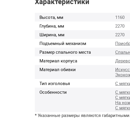
Характеристики
Высота, мм
1160
Глубина, мм
2270
Ширина, мм
2270
Подъемный механизм
Приобр
Размер спального места
Спальн
Материал корпуса
Дерев
Материал обивки
Искусс
Экоко
Тип изголовья
С мягк
Особенности
С мягк
С мягк
На нож
С мягк
* Указанные размеры являются габаритными