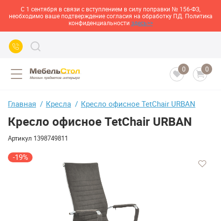
С 1 сентября в связи с вступлением в силу поправки № 156-ФЗ,
необходимо ваше подтверждение согласия на обработку ПД. Политика
конфиденциальности
здесь>>
0
0
Главная
Кресла
Кресло офисное TetChair URBAN
Кресло офисное TetChair URBAN
Артикул
1398749811
-19%