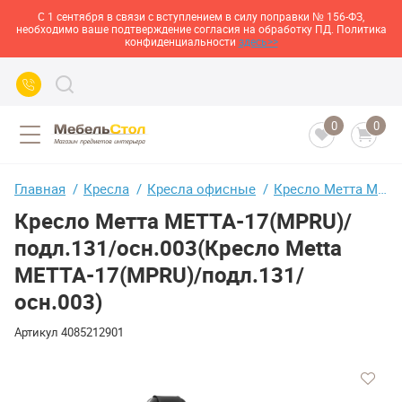
С 1 сентября в связи с вступлением в силу поправки № 156-ФЗ,
необходимо ваше подтверждение согласия на обработку ПД. Политика
конфиденциальности
здесь>>
0
0
Главная
Кресла
Кресла офисные
Кресло Метта МЕТТА-17(MPRU)/подл.131/осн.003(Кресло Metta МЕТТА-17(MPRU)/подл.131/осн.003)
Кресло Метта МЕТТА-17(MPRU)/
подл.131/осн.003(Кресло Metta
МЕТТА-17(MPRU)/подл.131/
осн.003)
Артикул
4085212901