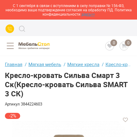
С 1 сентября в связи с вступлением в силу поправки № 156-ФЗ,
необходимо ваше подтверждение согласия на обработку ПД. Политика
конфиденциальности
здесь>>
0
0
Главная
Мягкая мебель
Мягкие кресла
Кресло-кровать Сильва Смарт 3 Ск(Кресло-кровать Сильва SMART 3 СК)
Кресло-кровать Сильва Смарт 3
Ск(Кресло-кровать Сильва SMART
3 СК)
Артикул
3844224603
-2%