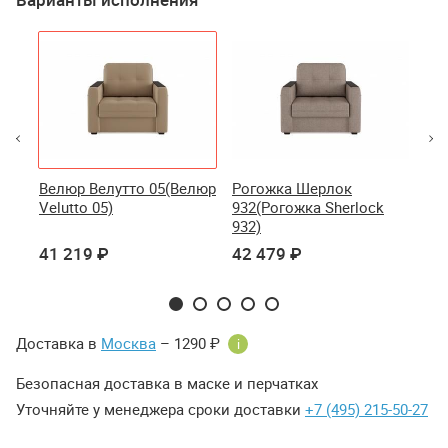
Велюр Велутто 05(Велюр
Рогожка Шерлок
Ро
90)
Velutto 05)
932(Рогожка Sherlock
975
932)
975
41 219 ₽
42 479 ₽
42
Доставка в
Москва
– 1290 ₽
i
Безопасная доставка в маске и перчатках
Уточняйте у менеджера сроки доставки
+7 (495) 215-50-27