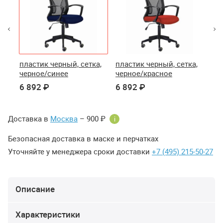
а,
пластик черный, сетка,
пластик черный, сетка,
пла
черное/синее
черное/красное
че
6 892 ₽
6 892 ₽
6 
Доставка в
Москва
– 900 ₽
i
Безопасная доставка в маске и перчатках
Уточняйте у менеджера сроки доставки
+7 (495) 215-50-27
Описание
Характеристики