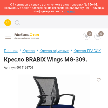
С 1 сентября в связи с вступлением в силу поправки № 156-ФЗ,
необходимо ваше подтверждение согласия на обработку ПД. Политика
конфиденциальности
здесь>>
0
0
Главная
Кресла
Кресла офисные
Кресло БРАБИКС(BRABIX) "Крылья(Wings) MG-309"
Кресло BRABIX Wings MG-309.
Артикул
9914161701