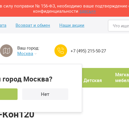
м в силу поправки № 156-ФЗ, необходимо ваше подтверждение 
конфиденциальности
здесь>>
ата
Возврат и обмен
Наши акции
Ваш город:
+7 (495) 215-50-27
Москва
Домашний
Мягка
 город Москва?
ня
кабинет
Прихожая
Детская
мебел
Нет
он120
-Кон120