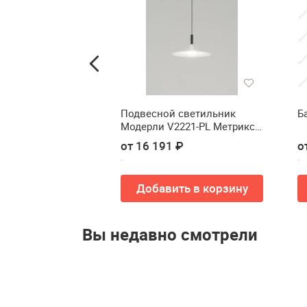
аст 3 ящика
Подвесной светильник
Б
Модерли V2221-PL Метрикс
LED*5W(Подвесной
от 16 191 ₽
о
светильник Moderli V2221-PL
Metrix LED*5W)
ть в корзину
Добавить в корзину
Вы недавно смотрели