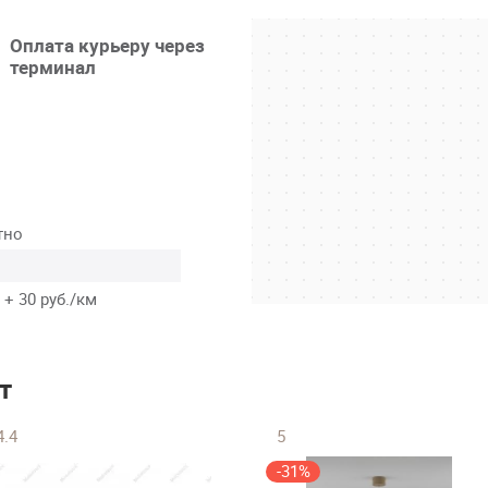
Оплата курьеру через
терминал
тно
 + 30 руб./км
т
4.4
5
-31%