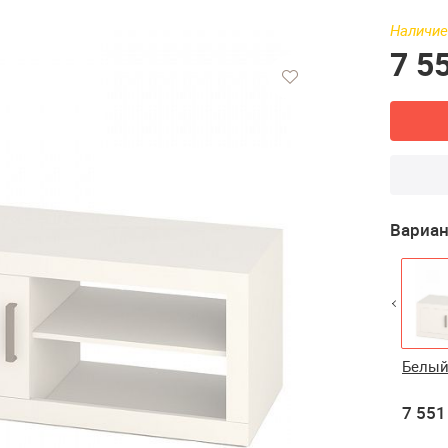
Наличие
7 5
Вариан
Шамони/Белый
Шамони/
Шамони
Белы
Карамель
7 551 ₽
7 551 ₽
7 551 ₽
7 551