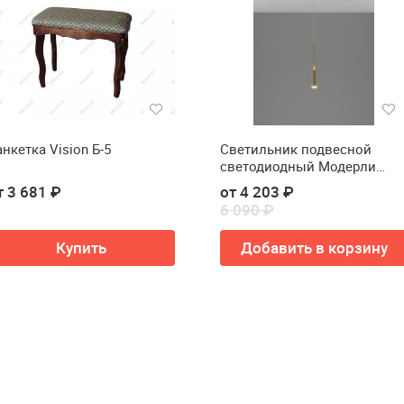
анкетка Vision Б-5
Светильник подвесной
светодиодный Модерли
V11396-PL Рин(Светильник
т 3 681 ₽
от 4 203 ₽
подвесной светодиодный
6 090 ₽
Moderli V11396-PL Rin)
Купить
Добавить в корзину