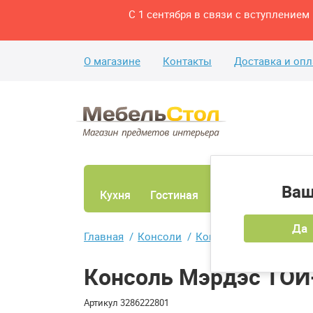
С 1 сентября в связи с вступление
О магазине
Контакты
Доставка и опл
Ваш
Кухня
Гостиная
Ванная
Спаль
Да
Главная
Консоли
Консоль Мэрдэс ТОЙ-К
Консоль Мэрдэс ТОЙ
Артикул
3286222801