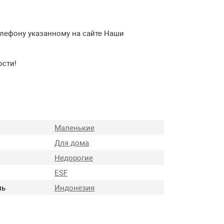
елефону указанному на сайте Наши
ости!
Маленькие
Для дома
Недорогие
ESF
ль
Индонезия