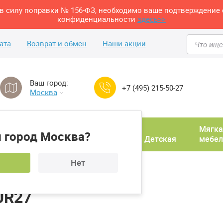
м в силу поправки № 156-ФЗ, необходимо ваше подтверждение 
конфиденциальности
здесь>>
ата
Возврат и обмен
Наши акции
Ваш город:
+7 (495) 215-50-27
Москва
Домашний
Мягка
 город Москва?
ня
кабинет
Прихожая
Детская
мебел
Нет
R27
UR27