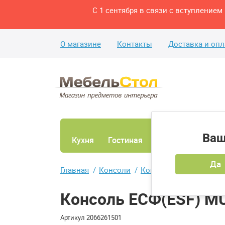
С 1 сентября в связи с вступление
О магазине
Контакты
Доставка и опл
Ваш
Кухня
Гостиная
Ванная
Спаль
Да
Главная
Консоли
Консоль ЕСФ(ESF) MU
Консоль ЕСФ(ESF) M
Артикул
2066261501