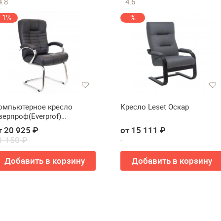
4.8
4.6
-1%
%
омпьютерное кресло
Кресло Leset Оскар
верпроф(Everprof)
тлант(Atlant) CF
т 20 925 ₽
от 15 111 ₽
1 150 ₽
Добавить в корзину
Добавить в корзину