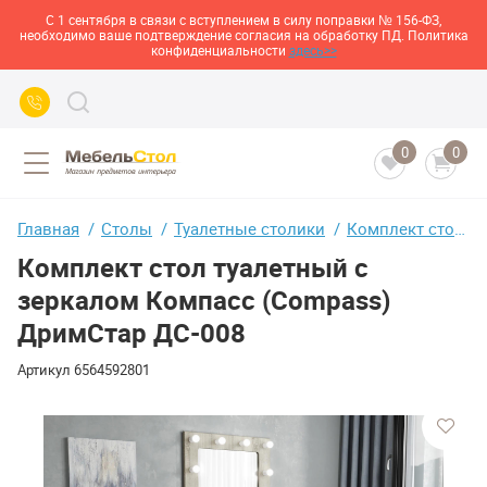
С 1 сентября в связи с вступлением в силу поправки № 156-ФЗ,
необходимо ваше подтверждение согласия на обработку ПД. Политика
конфиденциальности
здесь>>
0
0
Главная
Столы
Туалетные столики
Комплект стол туалетный с зеркалом Компасс (Compass) ДримСтар ДС-008
Комплект стол туалетный с
зеркалом Компасс (Compass)
ДримСтар ДС-008
Артикул
6564592801