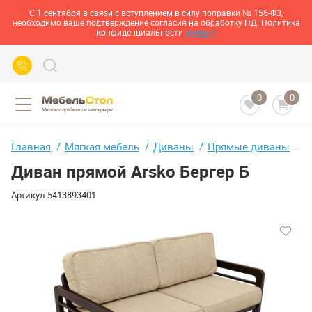
С 1 сентября в связи с вступлением в силу поправки № 156-ФЗ,
необходимо ваше подтверждение согласия на обработку ПД. Политика
конфиденциальности
здесь>>
0
0
Главная
Мягкая мебель
Диваны
Прямые диваны
Д
Диван прямой Arsko Бергер Б
Артикул
5413893401