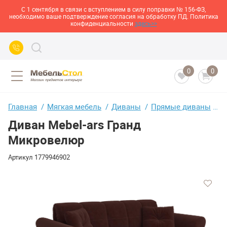
С 1 сентября в связи с вступлением в силу поправки № 156-ФЗ,
необходимо ваше подтверждение согласия на обработку ПД. Политика
конфиденциальности
здесь>>
0
0
Главная
Мягкая мебель
Диваны
Прямые диваны
Д
Диван Mebel-ars Гранд
Микровелюр
Артикул
1779946902