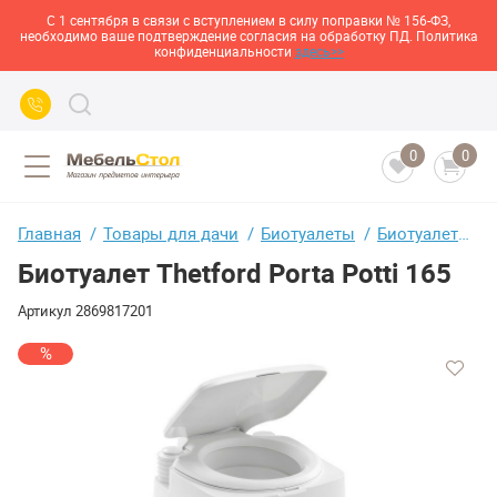
С 1 сентября в связи с вступлением в силу поправки № 156-ФЗ,
необходимо ваше подтверждение согласия на обработку ПД. Политика
конфиденциальности
здесь>>
0
0
Главная
Товары для дачи
Биотуалеты
Биотуалеты кассетные и переносные
Биотуалет Thetford Porta Potti 165
Артикул
2869817201
%