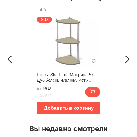
4.6
-80%
Полка Sheffilton Матрица 57
Дуб беленый/алюм. мет./
серый (У)
от 99 ₽
500 ₽
Добавить в корзину
Вы недавно смотрели