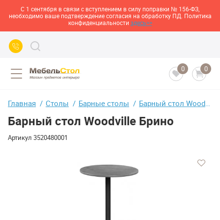
С 1 сентября в связи с вступлением в силу поправки № 156-ФЗ,
необходимо ваше подтверждение согласия на обработку ПД. Политика
конфиденциальности
здесь>>
0
0
Главная
Столы
Барные столы
Барный стол Woodville Брино
Барный стол Woodville Брино
Артикул
3520480001