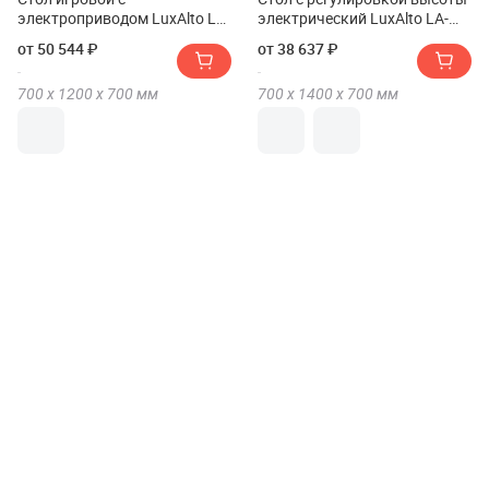
электроприводом LuxAlto LA-
электрический LuxAlto LA-
T33-E5A 120*70 см
T33-E6 140*70*2.5 с колесами
от 50 544 ₽
от 38 637 ₽
700 х
1200 х
700
мм
700 х
1400 х
700
мм
Стол игровой с
Стол с регулировкой высоты
электроприводом LuxAlto LA-
электрический LuxAlto LA-
T33-E5A 160*70 см
T33-2A3 160*70*2.5
от 53 703 ₽
от 51 678 ₽