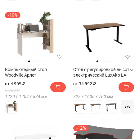
-19%
Компьютерный стол
Стол с регулировкой высоты
Woodville Арлет
электрический LuxAlto LA-
T33-2AR2 160*70*2.5
от 4 905 ₽
от 34 992 ₽
6 050 ₽
1220 х
1204 х
534
мм
725 х
1600 х
700
мм
+15
-12%