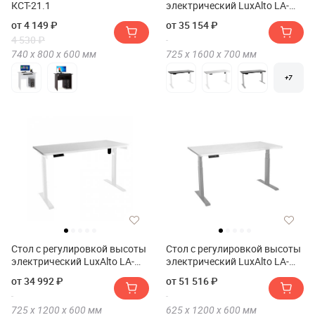
КСТ-21.1
электрический LuxAlto LA-
T33-E6 160*70*2.5
от 4 149 ₽
от 35 154 ₽
4 530 ₽
740 х
800 х
600
мм
725 х
1600 х
700
мм
+7
Стол с регулировкой высоты
Стол с регулировкой высоты
электрический LuxAlto LA-
электрический LuxAlto LA-
T33-E6 120*60*2.5
T33-2A3 120*60*2.5
от 34 992 ₽
от 51 516 ₽
725 х
1200 х
600
мм
625 х
1200 х
600
мм