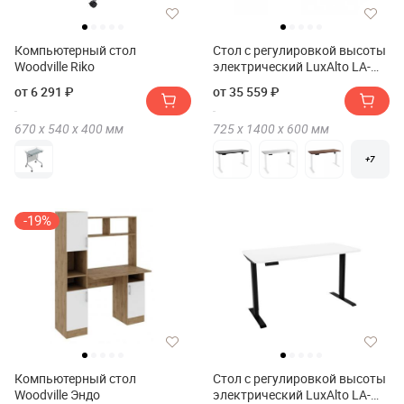
Компьютерный стол
Стол с регулировкой высоты
Woodville Riko
электрический LuxAlto LA-
T33-E6 140*60*2.5
от 6 291 ₽
от 35 559 ₽
670 х
540 х
400
мм
725 х
1400 х
600
мм
+7
-19%
Компьютерный стол
Стол с регулировкой высоты
Woodville Эндо
электрический LuxAlto LA-