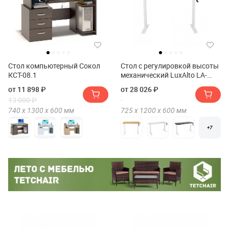
Стол компьютерный Сокол
Стол с регулировкой высоты
КСТ-08.1
механический LuxAlto LA-
T33-M1 120*60*2.5
от 11 898 ₽
от 28 026 ₽
13 000 ₽
740 х
1300 х
600
мм
725 х
1200 х
600
мм
+7