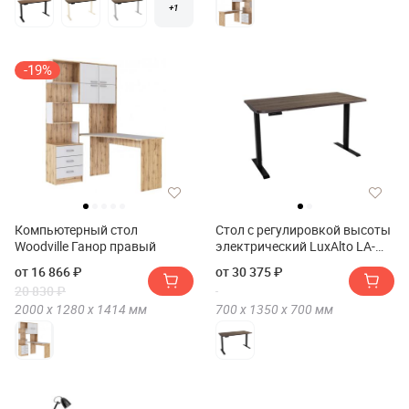
+1
-19%
Компьютерный стол
Стол с регулировкой высоты
Woodville Ганор правый
электрический LuxAlto LA-
SR2 135*70*2.5
от 16 866 ₽
от 30 375 ₽
20 830 ₽
2000 х
1280 х
1414
мм
700 х
1350 х
700
мм