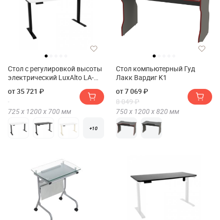
Стол с регулировкой высоты
Стол компьютерный Гуд
электрический LuxAlto LA-
Лакк Вардиг K1
T33-2AR2 120*70*2.5
от 35 721 ₽
от 7 069 ₽
8 049 ₽
725 х
1200 х
700
мм
750 х
1200 х
820
мм
+10