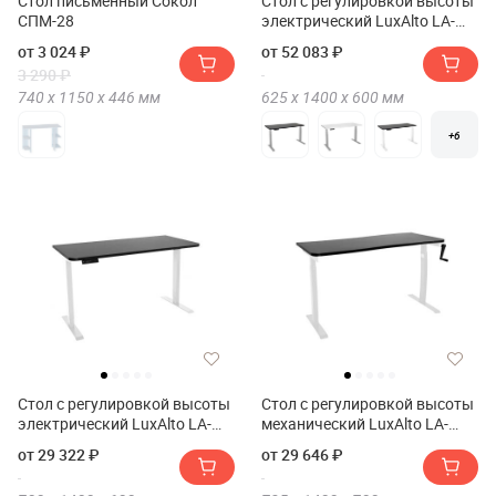
Стол письменный Сокол
Стол с регулировкой высоты
СПМ-28
электрический LuxAlto LA-
T33-2A3 140*60*2.5
от 3 024 ₽
от 52 083 ₽
3 290 ₽
740 х
1150 х
446
мм
625 х
1400 х
600
мм
+6
Стол с регулировкой высоты
Стол с регулировкой высоты
электрический LuxAlto LA-
механический LuxAlto LA-
SR2 140*60*2.5
T33-M1 140*70*2.5
от 29 322 ₽
от 29 646 ₽