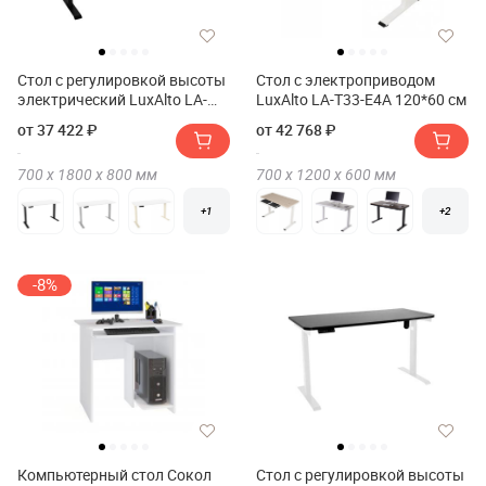
Стол с регулировкой высоты
Стол с электроприводом
электрический LuxAlto LA-
LuxAlto LA-T33-E4A 120*60 см
T33-2AR2 180*80*2.5
от 37 422 ₽
от 42 768 ₽
700 х
1800 х
800
мм
700 х
1200 х
600
мм
+1
+2
-8%
Компьютерный стол Сокол
Стол с регулировкой высоты