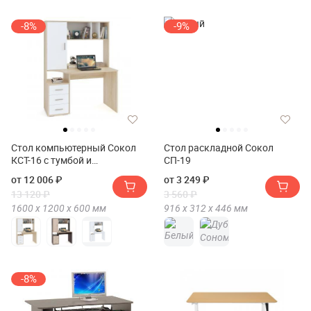
-8%
-9%
Стол компьютерный Сокол
Стол раскладной Сокол
КСТ-16 с тумбой и
СП-19
надстройкой
от 12 006 ₽
от 3 249 ₽
13 120 ₽
3 560 ₽
1600 х
1200 х
600
мм
916 х
312 х
446
мм
-8%