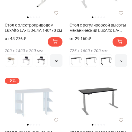
Стол с электроприводом
Стол с регулировкой высоты
LuxAlto LA-T33-E4A 140*70 см
механический LuxAlto LA-
T33-M1 160*70*2.5
от 48 276 ₽
от 29 160 ₽
700 х
1400 х
700
мм
725 х
1600 х
700
мм
+2
+7
-8%