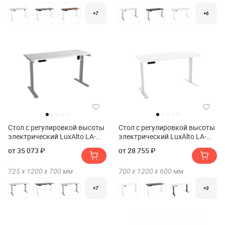
+7
+6
Стол с регулировкой высоты
Стол с регулировкой высоты
электрический LuxAlto LA-
электрический LuxAlto LA-
T33-E6 120*70*2.5
SR2 120*60*2.5
от 35 073 ₽
от 28 755 ₽
725 х
1200 х
700
мм
700 х
1200 х
600
мм
+7
+3