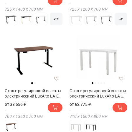
725 х
1400 х
700
мм
725 х
1200 х
700
мм
+10
+7
Стол с регулировкой высоты
Стол с регулировкой высоты
электрический LuxAlto LA-E6
электрический LuxAlto LA-
135*70*2.5
T33-4S2 160*80*2.5
от 38 556 ₽
от 62 775 ₽
700 х
1350 х
700
мм
710 х
1600 х
800
мм