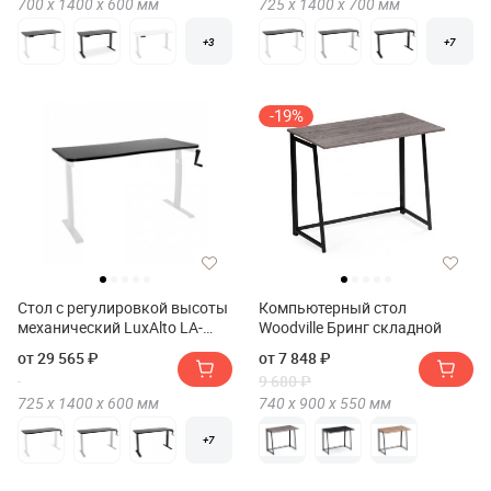
700 х
1400 х
600
мм
725 х
1400 х
700
мм
+3
+7
-19%
Стол с регулировкой высоты
Компьютерный стол
механический LuxAlto LA-
Woodville Бринг складной
T33-M1 140*60*2.5
от 29 565 ₽
от 7 848 ₽
9 680 ₽
725 х
1400 х
600
мм
740 х
900 х
550
мм
+7