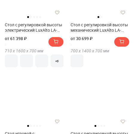
Стол с регулировкой высоты
Стол с регулировкой высоты
электрический LuxAlto LA-
механический LuxAlto LA-
T33-4S2 160*70*2.5
T33-M1 140*70*2.5 с
от 61 398 ₽
от 30 699 ₽
колесами
710 х
1600 х
700
мм
700 х
1400 х
700
мм
+5
Стол игровой с
Стол с регулировкой высоты