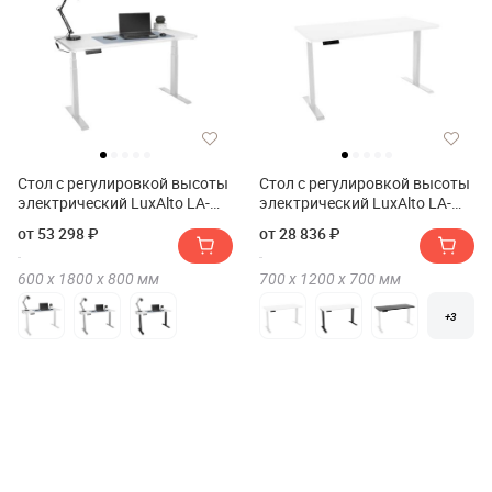
Стол с регулировкой высоты
Стол с регулировкой высоты
электрический LuxAlto LA-
электрический LuxAlto LA-
T33-2A3 180*80*2.5
SR2 120*70*2.5
от 53 298 ₽
от 28 836 ₽
600 х
1800 х
800
мм
700 х
1200 х
700
мм
+3