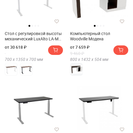
Стол с регулировкой высоты
Компьютерный стол
механический LuxAlto LA-M1
Woodville Модена
135*70*2.5
от 30 618 ₽
от 7 659 ₽
9 460 ₽
700 х
1350 х
700
мм
800 х
1432 х
504
мм