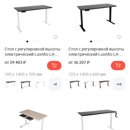
Стол с регулировкой высоты
Стол с регулировкой высоты
электрический LuxAlto LA-
электрический LuxAlto LA-
SR2 140*70*2.5
T33-2AR2 140*60*2.5
от 29 403 ₽
от 36 207 ₽
700 х
1400 х
700
мм
725 х
1400 х
600
мм
+3
+10