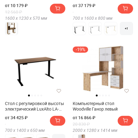
T33-2AR2 160*80*2.5
от 10 179 ₽
от 37 179 ₽
12 560 ₽
1600 х
1230 х
570
мм
700 х
1600 х
800
мм
+1
-19%
Стол с регулировкой высоты
Компьютерный стол
электрический LuxAlto LA-
Woodville Ганор левый
T33-2AR2 140*65*2.5
от 34 425 ₽
от 16 866 ₽
20 830 ₽
700 х
1400 х
650
мм
2000 х
1280 х
1414
мм