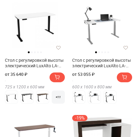
Стол с регулировкой высоты
Стол с регулировкой высоты
электрический LuxAlto LA-
электрический LuxAlto LA-
T33-2AR2 120*60*2.5
T33-2A3 160*80*2.5
от 35 640 ₽
от 53 055 ₽
725 х
1200 х
600
мм
600 х
1600 х
800
мм
+11
-19%