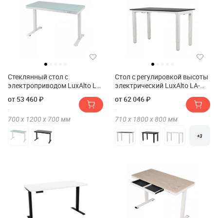
Стеклянный стол с
Стол с регулировкой высоты
электроприводом LuxAlto LA-
электрический LuxAlto LA-
T33-E4A
T33-4S2 180*80*2.5
от 53 460 ₽
от 62 046 ₽
700 х
1200 х
700
мм
710 х
1800 х
800
мм
+3