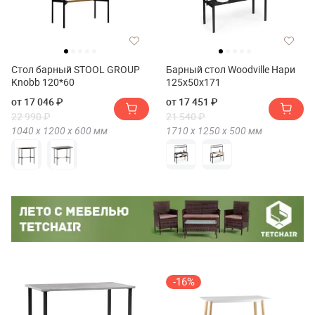
Стол барный STOOL GROUP
Барный стол Woodville Нари
Knobb 120*60
125х50х171
от 17 046 ₽
от 17 451 ₽
22 990 ₽
21 540 ₽
1040 х
1200 х
600
мм
1710 х
1250 х
500
мм
-16%