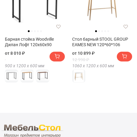
Барная стойка Woodville
Стол барный STOOL GROUP
Дилан Лофт 120х60х90
EAMES NEW 120*60*106
от 8 010 ₽
от 10 899 ₽
12 990 ₽
900 х
1200 х
600
мм
1060 х
1200 х
600
мм