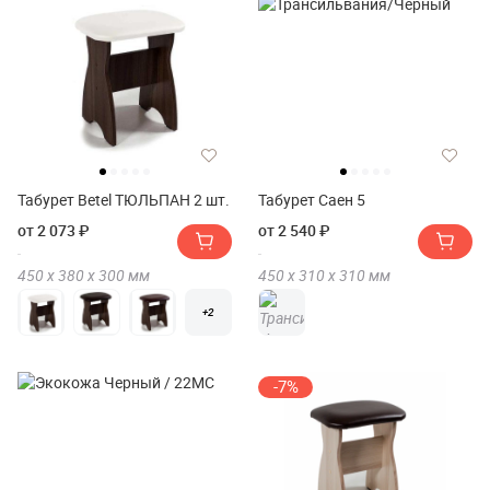
Табурет Betel ТЮЛЬПАН 2 шт.
Табурет Саен 5
от 2 073 ₽
от 2 540 ₽
450 х
380 х
300
мм
450 х
310 х
310
мм
+2
-7%