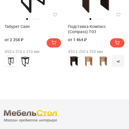
Табурет Саен
Подставка Компасс
(Compass) Т-03
от 2 358 ₽
от 1 464 ₽
450 х
310 х
310
мм
450 х
350 х
350
мм
+2