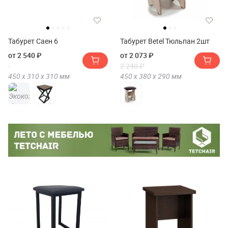
Табурет Саен 6
Табурет Betel Тюльпан 2шт
от 2 540 ₽
от 2 073 ₽
2 240 ₽
450 х
310 х
310
мм
450 х
380 х
290
мм