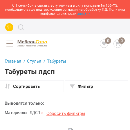
С 1 сентября в связи с вступлением в силу поправки № 156-ФЗ,
необходимо ваше подтверждение согласия на обработку ПД. Политика
конфиденциальности
здесь>>
0
0
Главная
Стулья
Табуреты
Табуреты лдсп
Сортировать
Фильтр
Выводятся только:
Материалы:
ЛДСП
Сбросить фильтры