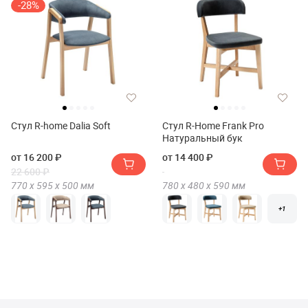
-28%
Стул R-home Dalia Soft
Стул R-Home Frank Pro
Натуральный бук
от 16 200 ₽
от 14 400 ₽
22 600 ₽
770 х
595 х
500
мм
780 х
480 х
590
мм
+1