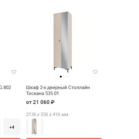
G.802
Шкаф 2-х дверный Столлайн
Тоскана 535.01
от 21 060 ₽
2136 х
556 х
416
мм
+4