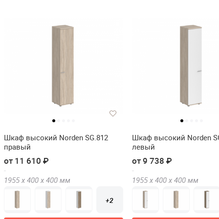
Шкаф высокий Norden SG.812
Шкаф высокий Norden S
правый
левый
от 11 610 ₽
от 9 738 ₽
1955 х
400 х
400
мм
1955 х
400 х
400
мм
+2