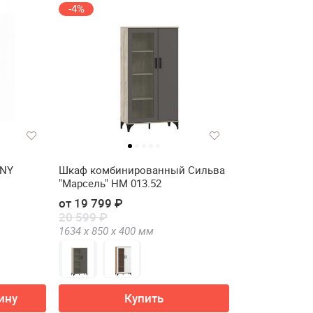
-4%
ANY
Шкаф комбинированный Сильва
"Марсель" НМ 013.52
от 19 799 ₽
20 599 ₽
1634 х
850 х
400
мм
ину
Купить