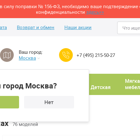
м в силу поправки № 156-ФЗ, необходимо ваше подтверждение 
конфиденциальности
здесь>>
ата
Возврат и обмен
Наши акции
Ваш город:
+7 (495) 215-50-27
Москва
Домашний
Мягка
 город Москва?
ня
кабинет
Прихожая
Детская
мебел
Нет
ах
76 моделей