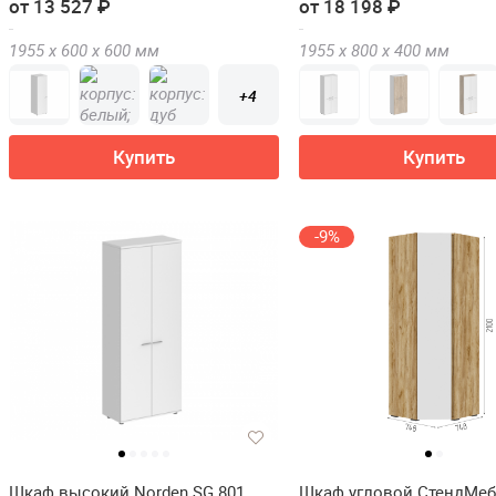
от 13 527 ₽
от 18 198 ₽
1955 х
600 х
600
мм
1955 х
800 х
400
мм
+4
Купить
Купить
-9%
Шкаф высокий Norden SG.801
Шкаф угловой СтендМеб