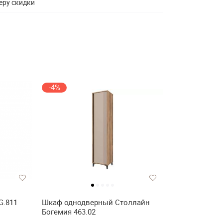
еру скидки
-4%
G.811
Шкаф однодверный Столлайн
Богемия 463.02