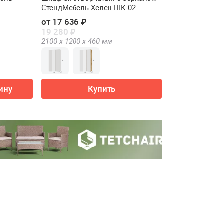
СтендМебель Хелен ШК 02
от 17 636 ₽
19 280 ₽
2100 х
1200 х
460
мм
ину
Купить