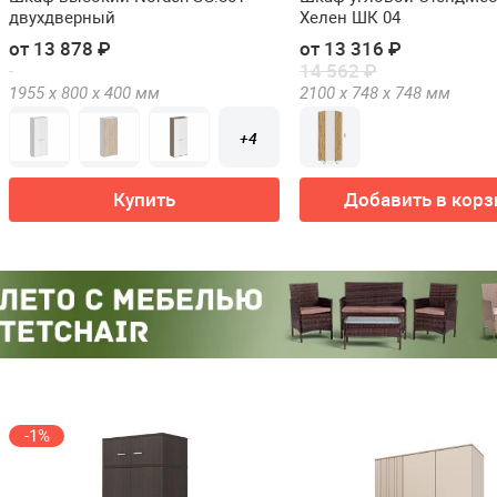
двухдверный
Хелен ШК 04
от 13 878 ₽
от 13 316 ₽
14 562 ₽
1955 х
800 х
400
мм
2100 х
748 х
748
мм
+4
Купить
Добавить в корз
-1%