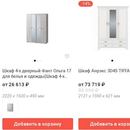
-14%
Шкаф 4-х дверный Фант Ольга 17
Шкаф Анрэкс 3D4S TIFF
для белья и одежды(Шкаф 4-х
дверный FANT Ольга 17 для
от 26 613 ₽
от 73 719 ₽
белья и одежды)
86 099 ₽
2220 х
1600 х
490
мм
2121 х
1590 х
621
мм
Добавить в корзину
Добавить в корз