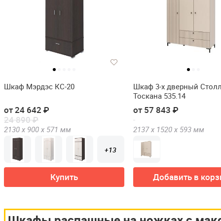
Шкаф Мэрдэс КС-20
Шкаф 3-х дверный Стол
Тоскана 535.14
от 24 642 ₽
от 57 843 ₽
24 890 ₽
2130 х
900 х
571
мм
2137 х
1520 х
593
мм
+13
Купить
Добавить в корз
Шкафы распашные на ножках с мак