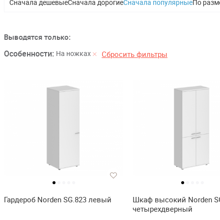
Сначала дешевые
Сначала дорогие
Сначала популярные
По разм
Выводятся только:
Особенности:
На ножках
Сбросить фильтры
Гардероб Norden SG.823 левый
Шкаф высокий Norden S
четырехдверный