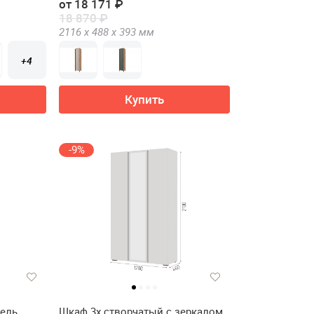
от 18 171 ₽
18 870 ₽
2116 х
488 х
393
мм
+4
Купить
-9%
ель
Шкаф 3х створчатый с зеркалом