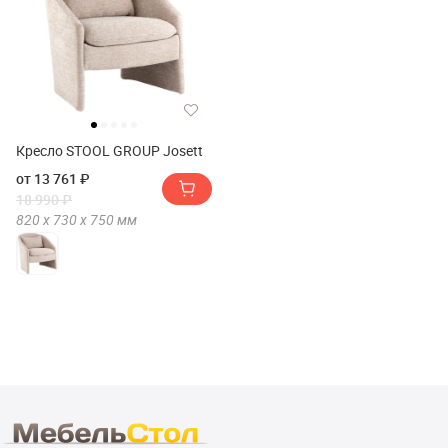
Кресло STOOL GROUP Josett
от 13 761 ₽
18 990 ₽
820 х
730 х
750
мм