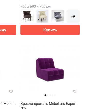
740 х
690 х
700
мм
+9
ину
Купить
2 Mebel-
Кресло-кровать Mebel-ars Барон
№2