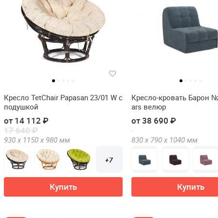
Кресло TetChair Papasan 23/01 W с
Кресло-кровать Барон №
подушкой
ars велюр
от 14 112 ₽
от 38 690 ₽
17 640 ₽
930 х
1150 х
980
мм
830 х
790 х
1040
мм
+7
Купить
Купить