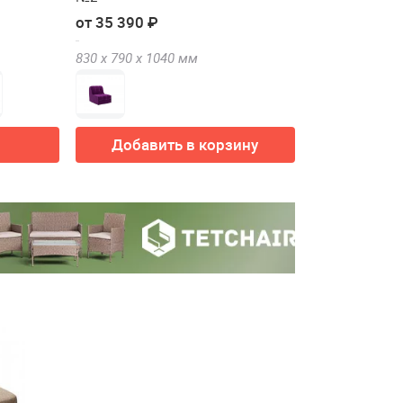
от 35 390 ₽
830 х
790 х
1040
мм
Добавить в корзину