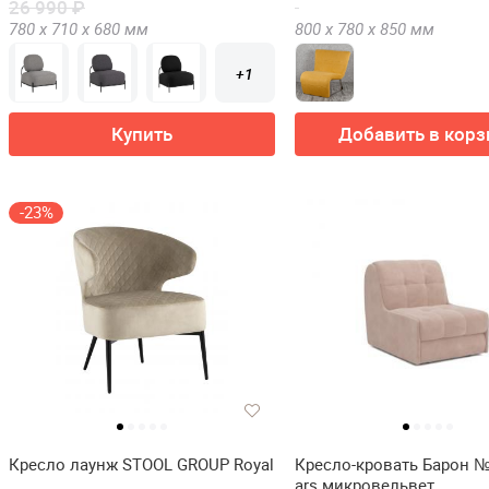
26 990 ₽
780 х
710 х
680
мм
800 х
780 х
850
мм
+1
Купить
Добавить в корз
-23%
Кресло лаунж STOOL GROUP Royal
Кресло-кровать Барон №
ars микровельвет