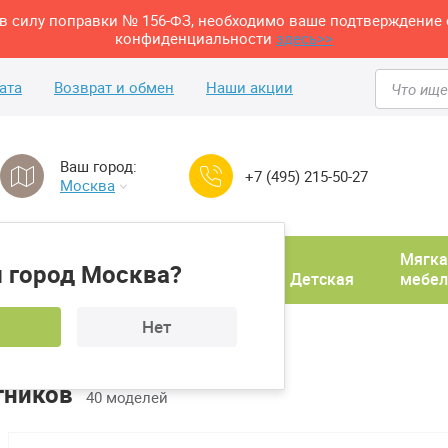
м в силу поправки № 156-ФЗ, необходимо ваше подтверждение 
конфиденциальности
здесь>>
ата
Возврат и обмен
Наши акции
Ваш город:
+7 (495) 215-50-27
Москва
Домашний
Мягка
 город Москва?
ня
кабинет
Прихожая
Детская
мебел
Нет
тников
40 моделей