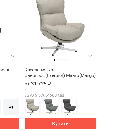
релл
Кресло мягкое
Эверпроф(Everprof) Манго(Mango)
от 31 725 ₽
1290 х
670 х
500
мм
+1
Купить