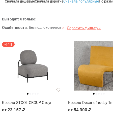
Сначала дешевые
Сначала дорогие
Сначала популярные
По разм
Выводятся только:
Особенности:
Без подлокотников
Сбросить фильтры
-14%
Кресло STOOL GROUP Стоун
Кресло Decor of today Тв
от 23 157 ₽
от 54 300 ₽