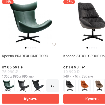
-14%
-25%
Кресло BRADEXHOME TORO
Кресло STOOL GROUP Ор
от 65 691 ₽
от 14 931 ₽
75 990 ₽
19 990 ₽
1050 х
895 х
895
мм
940 х
710 х
830
мм
+2
Купить
Купить