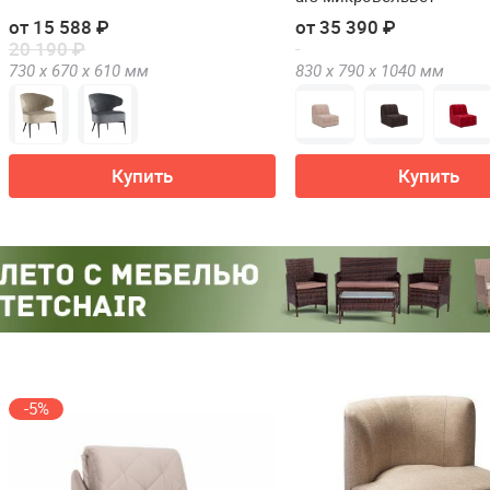
от 15 588 ₽
от 35 390 ₽
20 190 ₽
730 х
670 х
610
мм
830 х
790 х
1040
мм
Купить
Купить
-5%