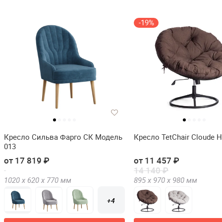
-19%
Кресло Сильва Фарго СК Модель
Кресло TetChair Cloude 
013
от 17 819 ₽
от 11 457 ₽
14 140 ₽
1020 х
620 х
770
мм
895 х
970 х
980
мм
+4