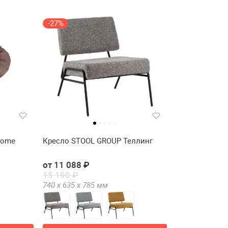
-27%
Home
Кресло STOOL GROUP Теллинг
от 11 088 ₽
15 190 ₽
740 х
635 х
785
мм