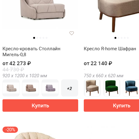
Кресло-кровать Столлайн
Кресло R-home Шафран
Мигель-0,8
от 42 273 ₽
от 22 140 ₽
44 730 ₽
920 х
1200 х
1020
мм
750 х
660 х
620
мм
+2
Купить
Купить
-20%