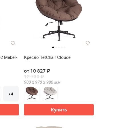
2 Mebel-
Кресло TetChair Cloude
от 10 827 ₽
12 730 ₽
900 х
970 х
980
мм
+4
Купить