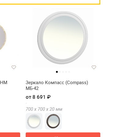
 НМ
Зеркало Компасс (Compass)
МБ-42
от 8 691 ₽
700 х
700 х
20
мм