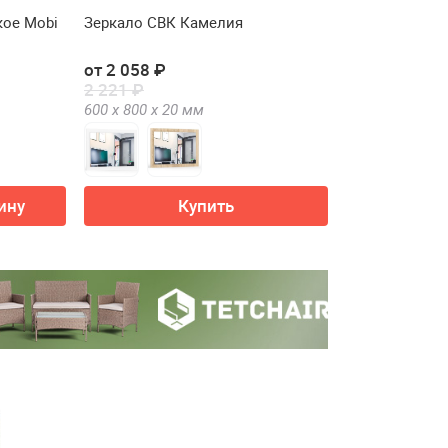
кое Mobi
Зеркало СВК Камелия
от 2 058 ₽
2 221 ₽
600 х
800 х
20
мм
ину
Купить