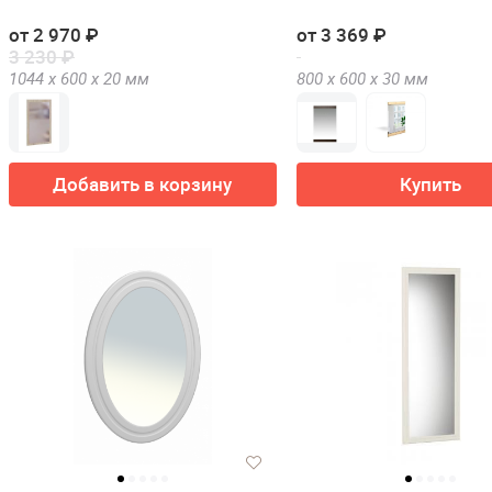
от 2 970 ₽
от 3 369 ₽
3 230 ₽
1044 х
600 х
20
мм
800 х
600 х
30
мм
Добавить в корзину
Купить