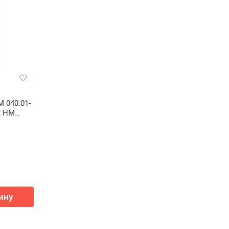
 040.01-
к НМ
ину