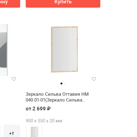
ину
Купить
Зеркало Сильва Оттавия НМ
040.01-01(Зеркало Сильва
Оттавия НМ 040.01-01)
от 2 699 ₽
900 х
550 х
20
мм
+1