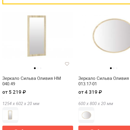
Зеркало Сильва Оливия НМ
Зеркало Сильва Оливия
040.49
013.17-01
от 5 219 ₽
от 4 319 ₽
1254 х
602 х
20
мм
600 х
800 х
20
мм