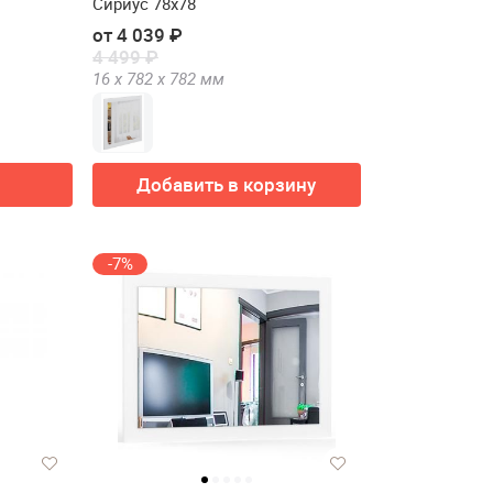
Сириус 78х78
от 4 039 ₽
4 499 ₽
16 х
782 х
782
мм
Добавить в корзину
-7%