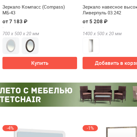
Зеркало Компасс (Compass)
Зеркало навесное высо
МБ-43
Ливерпуль 03.242
от 7 183 ₽
от 5 208 ₽
700 х
500 х
20
мм
1400 х
500 х
20
мм
Купить
Добавить в корз
-4%
-1%