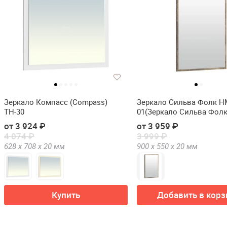
Зеркало Компасс (Compass)
Зеркало Сильва Фолк НМ
ТН-30
01(Зеркало Сильва Фол
040.01-01)
от 3 924 ₽
от 3 959 ₽
4 074 ₽
3 999 ₽
628 х
708 х
20
мм
900 х
550 х
20
мм
Купить
Добавить в корз