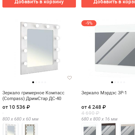
Добавить в корзину
Добавить в корз
-9%
Зеркало гримерное Компасс
Зеркало Мэрдэс ЗР-1
(Compass) ДримСтар ДС-40
от 10 536 ₽
от 4 248 ₽
4 690 ₽
800 х
680 х
60
мм
680 х
800 х
16
мм