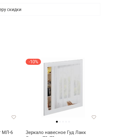
еру скидки
-10%
т МЛ-6
Зеркало навесное Гуд Лакк