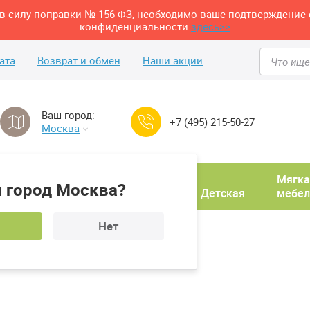
м в силу поправки № 156-ФЗ, необходимо ваше подтверждение 
конфиденциальности
здесь>>
ата
Возврат и обмен
Наши акции
Ваш город:
+7 (495) 215-50-27
Москва
Домашний
Мягка
 город Москва?
ня
кабинет
Прихожая
Детская
мебел
Нет