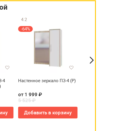
ой
4.2
4.9
-64%
-60%
З-4
Настенное зеркало ПЗ-4 (Р)
Панель с зеркалом На
)
ТД-208.06.01 (У)
от 1 999 ₽
от 1 259 ₽
5 525 ₽
3 125 ₽
ину
Добавить в корзину
Добавить в корзи