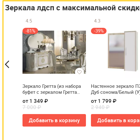
Зеркала лдсп с максимальной скидк
4.5
4.3
-81%
-39%
 Наоми
Зеркало Гретта (из набора
Настенное зеркало П
буфет с зеркалом Гретта
Дуб сонома/Белый (У
белая/золото (БГ 34))
от 1 349 ₽
от 1 799 ₽
Белый (У)
7 000 ₽
2 940 ₽
зину
Добавить в корзину
Добавить в корз