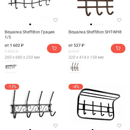
Вешалка Sheffilton Грация
Вешалка Sheffilton SHT-WH8
1/5
от 1 602 ₽
от 527 ₽
1 855 ₽
610 ₽
260 х
680 х
250
мм
320 х
414 х
158
мм
-13%
-4%