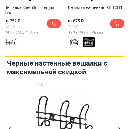
Вешалка Sheffilton Грация
Вешалка настенная RB ТСП1
1/4
от 752 ₽
от 675 ₽
865 ₽
700 ₽
240 х
460 х
105
мм
450 х
245 х
245
мм
Черные настенные вешалки с
максимальной скидкой
4.6