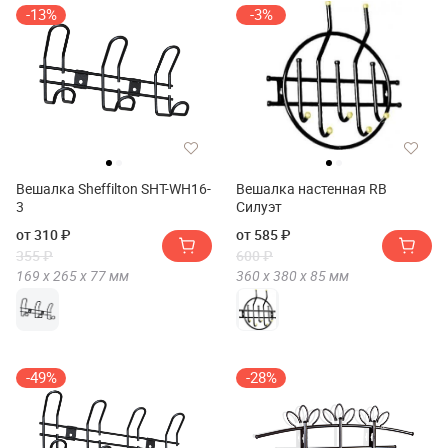
-13%
-3%
Вешалка Sheffilton SHT-WH16-
Вешалка настенная RB
3
Силуэт
от 310 ₽
от 585 ₽
355 ₽
600 ₽
169 х
265 х
77
мм
360 х
380 х
85
мм
-49%
-28%