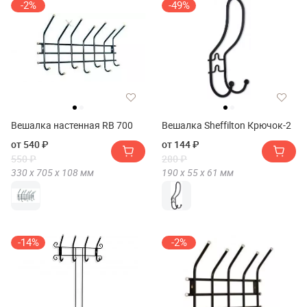
-2%
-49%
Вешалка настенная RB 700
Вешалка Sheffilton Крючок-2
от 540 ₽
от 144 ₽
550 ₽
280 ₽
330 х
705 х
108
мм
190 х
55 х
61
мм
-14%
-2%