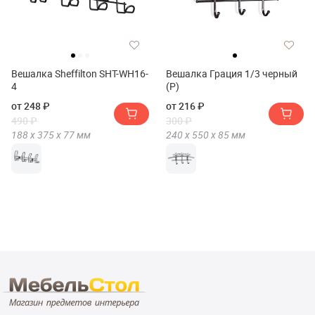
Вешалка Sheffilton SHT-WH16-
Вешалка Грация 1/3 черный
4
(Р)
от 248 ₽
от 216 ₽
490 ₽
300 ₽
188 х
375 х
77
мм
240 х
550 х
85
мм