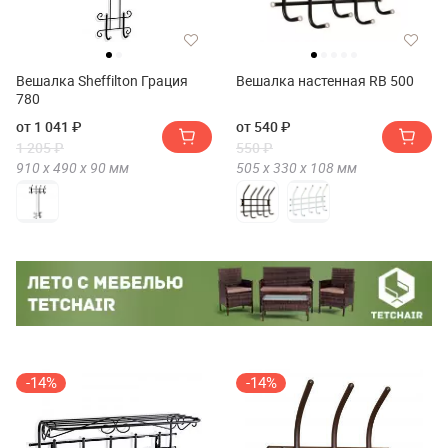
Вешалка Sheffilton Грация
Вешалка настенная RB 500
780
от 1 041 ₽
от 540 ₽
1 205 ₽
550 ₽
910 х
490 х
90
мм
505 х
330 х
108
мм
-14%
-14%