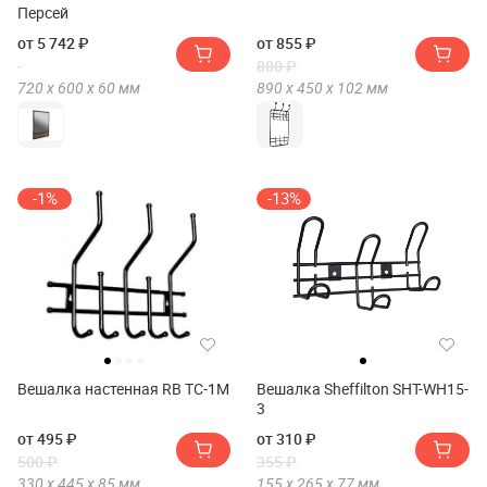
Персей
от 5 742 ₽
от 855 ₽
880 ₽
720 х
600 х
60
мм
890 х
450 х
102
мм
-1%
-13%
Вешалка настенная RB ТС-1М
Вешалка Sheffilton SHT-WH15-
3
от 495 ₽
от 310 ₽
500 ₽
355 ₽
330 х
445 х
85
мм
155 х
265 х
77
мм