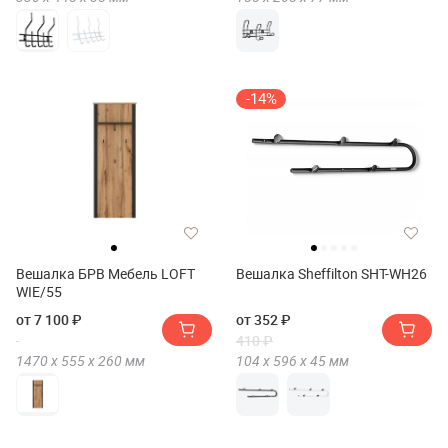
-14%
Вешалка БРВ Мебель LOFT
Вешалка Sheffilton SHT-WH26
WIE/55
от 7 100 ₽
от 352 ₽
410 ₽
1470 х
555 х
260
мм
104 х
596 х
45
мм