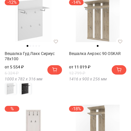
-12%
-14%
Вешалка Гуд Лакк Сириус
Вешалка Анрэкс 90 OSKAR
78х100
от 5 554 ₽
от 11 019 ₽
6 324 ₽
12 799 ₽
1000 х
782 х
316
мм
1416 х
900 х
256
мм
%
-18%