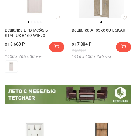
Вешалка БРВ Мебель
Вешалка Анрэкс 60 OSKAR
STYLIUS B169-WIE70
от 8 660 ₽
от 7 884 ₽
9 599 ₽
1600 х
705 х
30
мм
1416 х
600 х
256
мм