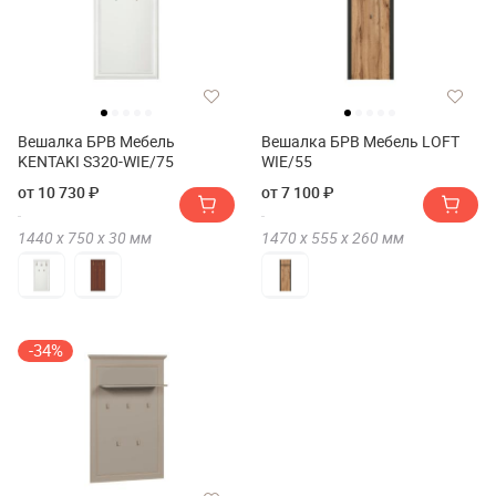
Вешалка БРВ Мебель
Вешалка БРВ Мебель LOFT
KENTAKI S320-WIE/75
WIE/55
от 10 730 ₽
от 7 100 ₽
1440 х
750 х
30
мм
1470 х
555 х
260
мм
-34%