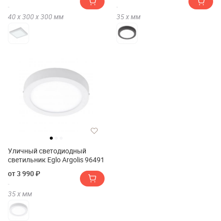
40 х
300 х
300
мм
35 х
мм
Уличный светодиодный
светильник Eglo Argolis 96491
от 3 990 ₽
35 х
мм