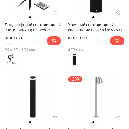
Ландшафтный светодиодный
Уличный светодиодный
светильник Eglo Faedo 4
светильник Eglo Melzo 97632
98185
от 4 275 ₽
от 8 991 ₽
5 990 ₽
90 х
25 х
130
мм
450 х
мм
-20%