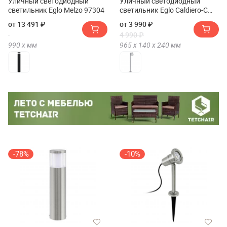
Уличный светодиодный
Уличный светодиодный
светильник Eglo Melzo 97304
светильник Eglo Caldiero-C
97485
от 13 491 ₽
от 3 990 ₽
4 990 ₽
990 х
мм
965 х
140 х
240
мм
-78%
-10%