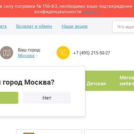
м в силу поправки № 156-ФЗ, необходимо ваше подтверждение 
конфиденциальности
здесь>>
ата
Возврат и обмен
Наши акции
Ваш город:
+7 (495) 215-50-27
Москва
Домашний
Мягка
 город Москва?
ня
кабинет
Прихожая
Детская
мебел
Нет