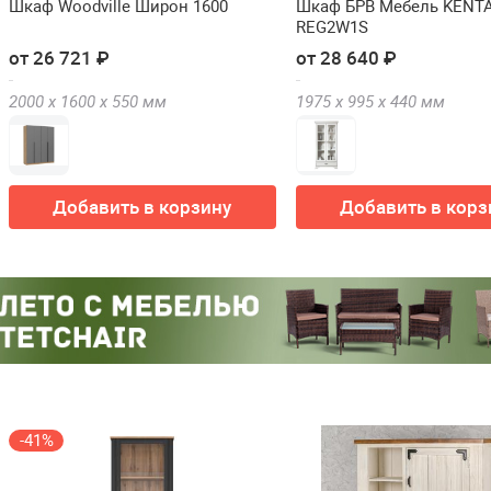
Шкаф Woodville Широн 1600
Шкаф БРВ Мебель KENTA
REG2W1S
от 26 721 ₽
от 28 640 ₽
2000 х
1600 х
550
мм
1975 х
995 х
440
мм
Добавить в корзину
Добавить в корз
-41%