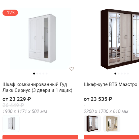
-12%
Шкаф комбинированный Гуд
Шкаф-купе BTS Маэстро 
Лакк Сириус (3 двери и 1 ящик)
от 23 229 ₽
от 23 535 ₽
26 449 ₽
1900 х
1171 х
502
мм
2200 х
1700 х
610
мм