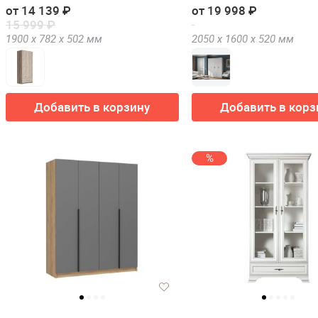
от 14 139 ₽
от 19 998 ₽
15 999 ₽
1900 х
782 х
502
мм
2050 х
1600 х
520
мм
Добавить в корзину
Добавить в корз
%