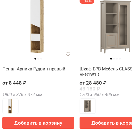
-34%
Пенал Арника Гудвин правый
Шкаф БРВ Мебель CLASS
REG1W1D
от 8 448 ₽
от 28 480 ₽
43 180 ₽
1900 х
376 х
372
мм
1700 х
950 х
405
мм
Добавить в корзину
Добавить в корз