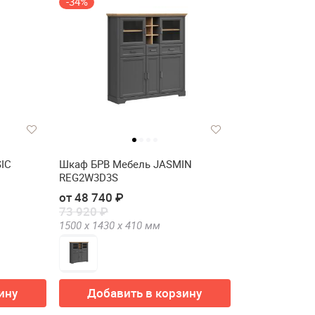
-34%
IC
Шкаф БРВ Мебель JASMIN
REG2W3D3S
от 48 740 ₽
73 920 ₽
1500 х
1430 х
410
мм
ину
Добавить в корзину