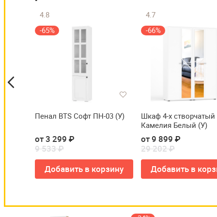
4.8
4.7
-65%
-66%
)
Пенал BTS Софт ПН-03 (У)
Шкаф 4-х створчатый
Камелия Белый (У)
от 3 299 ₽
от 9 899 ₽
9 533 ₽
29 202 ₽
зину
Добавить в корзину
Добавить в корз