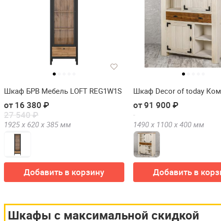
Шкаф БРВ Мебель LOFT REG1W1S
Шкаф Decor of today Ком
от 16 380 ₽
от 91 900 ₽
27 540 ₽
1925 х
620 х
385
мм
1490 х
1100 х
400
мм
Добавить в корзину
Добавить в корз
Шкафы с максимальной скидкой