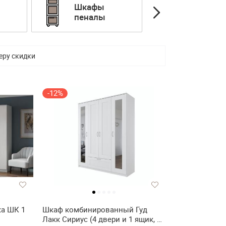
Шкафы
Шкафы
пеналы
распаш
еру скидки
-12%
а ШК 1
Шкаф комбинированный Гуд
Лакк Сириус (4 двери и 1 ящик, с