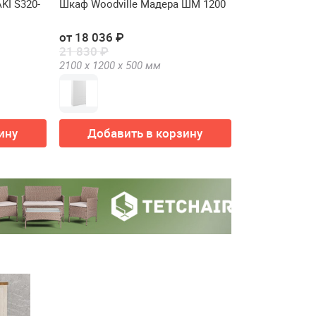
KI S320-
Шкаф Woodville Мадера ШМ 1200
от 18 036 ₽
21 830 ₽
2100 х
1200 х
500
мм
ину
Добавить в корзину