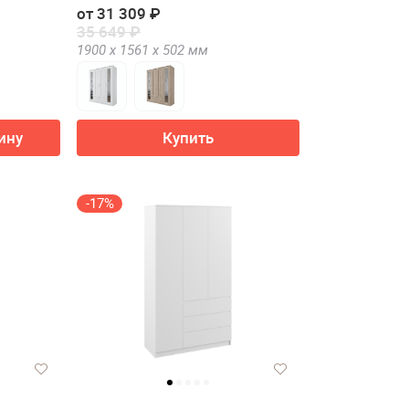
2 зеркалами)
от 31 309 ₽
35 649 ₽
1900 х
1561 х
502
мм
ину
Купить
-17%