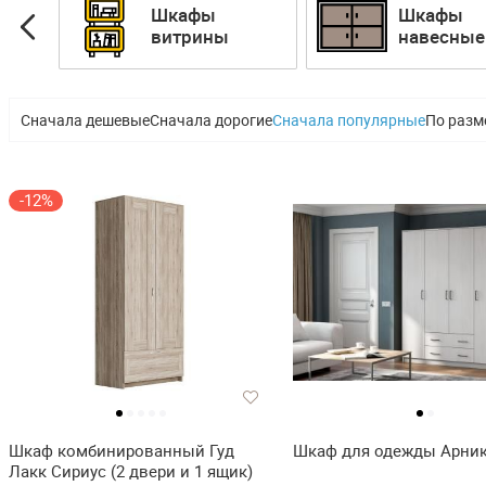
Шкафы
Шкафы
пе
витрины
навесные
Сначала дешевые
Сначала дорогие
Сначала популярные
По разм
-12%
Шкаф комбинированный Гуд
Шкаф для одежды Арник
Лакк Сириус (2 двери и 1 ящик)