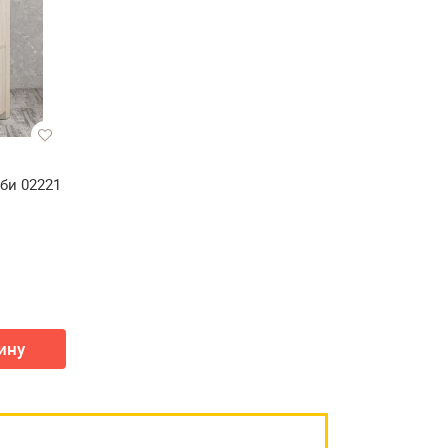
би 02221
ину