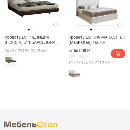
Кровать ESF ФЕЛИЦИЯ
Кровать ESF 649 МАНХЭТТЕН
(FENICIA) 511 БАРСЕЛОНА
(Manhattan) 160 см
(BARCELONA) 160 см
1045 х
2910 х
2200
мм
от 55 000 ₽
124 320 ₽
1170 х
1700 х
2110
мм