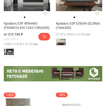
Кровать ESF ФРАНКО
Кровать ESF ЕЛЕНА (ELENA)
(FRANCO) KIU 1243 (180х200)
(160х200)
от 212 100 ₽
1110 х
3050 х
2170
мм
243 900 ₽
1500 х
1930 х
2130
мм
-100%
-56%