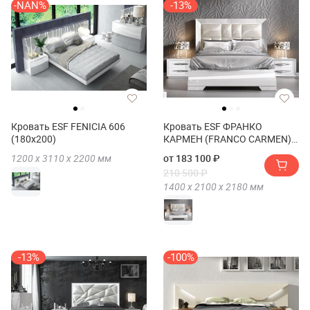
-NAN%
-13%
Кровать ESF FENICIA 606
Кровать ESF ФРАНКО
(180х200)
КАРМЕН (FRANCO CARMEN)
1032 180х200
1200 х
3110 х
2200
мм
от 183 100 ₽
210 500 ₽
1400 х
2100 х
2180
мм
-13%
-100%